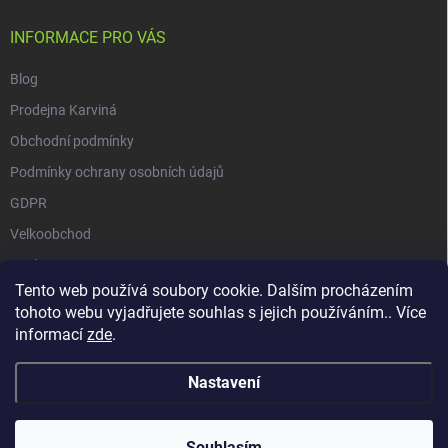
INFORMACE PRO VÁS
Blog
Prodejna Karviná
Obchodní podmínky
Podmínky ochrany osobních údajů
GDPR
Velkoobchod
O nás
Tento web používá soubory cookie. Dalším procházením
Vrácení zásilky přes Zásilkovnu
tohoto webu vyjadřujete souhlas s jejich používáním.. Více
informací
zde
.
Nastavení
Copyright 2026
GALAXIE KRATOMU
. Všechna práva vyhrazena.
Souhlasím