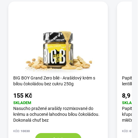
BIG BOY Grand Zero bílé - Arašídový krém s
Papita 
bílou čokoládou bez cukru 250g
lentilka
155 Kč
8,9 K
SKLADEM
SKLADE
Nasucho pražené arašídy rozmixované do
Papita j
krému a ochucené lahodnou bílou čokoládou.
křupavo
Dokonalá chuť bez
mléčným
KÓD:
10030
KÓD:
6797