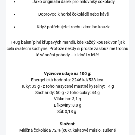
Jako originální dárek pro milovníky čokolády
Doprovod k horké čokoládě nebo kávě
Když potřebujete trochu zimního kouzla
140g balení plné křupavých mandlí, kde každý kousek voní jak
celá sváteční kuchyně. Protože někdy si prostě zasloužíme trochu
té vánoční pohody – klidně i v létě!
Výživové údaje na 100 g:
Energetická hodnota: 2246 kJ/538 kcal
Tuky: 33 g - z toho nasycené mastné kyseliny: 14 g
Sacharidy: 50 g - z toho cukry: 44 g
Vláknina: 3,1 g
Bílkoviny: 8,8 g
Sůl: 0,18 g
Složení:
Mléčná čokoláda 72 % (cukr, kakaové máslo, sušené