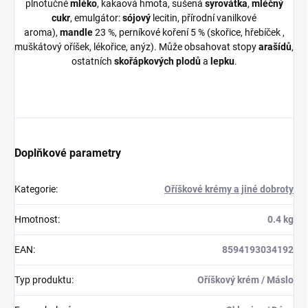
plnotučné
mléko
, kakaová hmota, sušená
syrovátka
,
mléčný
cuk
r
, emulgátor:
sójový
lecitin, přírodní vanilkové
aroma),
mandle
23 %, perníkové koření 5 % (skořice, hřebíček ,
muškátový oříšek, lékořice, anýz). Může obsahovat stopy
arašídů
,
ostatních
skořápkových plodů
a
lepku
.
Doplňkové parametry
Kategorie
:
Oříškové krémy a jiné dobroty
Hmotnost
:
0.4 kg
EAN
:
8594193034192
Typ produktu
:
Oříškový krém / Máslo