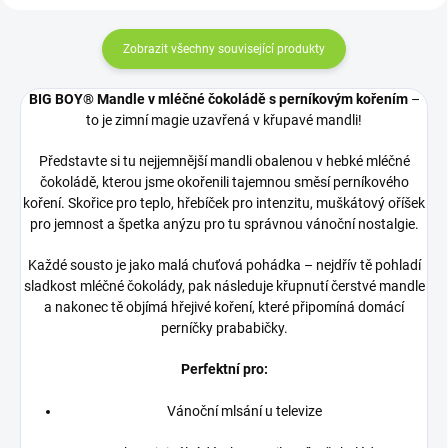
Zobrazit všechny související produkty
BIG BOY® Mandle v mléčné čokoládě s perníkovým kořením
–
to je zimní magie uzavřená v křupavé mandli!
Představte si tu nejjemnější mandli obalenou v hebké mléčné
čokoládě, kterou jsme okořenili tajemnou směsí perníkového
koření. Skořice pro teplo, hřebíček pro intenzitu, muškátový oříšek
pro jemnost a špetka anýzu pro tu správnou vánoční nostalgie.
Každé sousto je jako malá chuťová pohádka – nejdřív tě pohladí
sladkost mléčné čokolády, pak následuje křupnutí čerstvé mandle
a nakonec tě objímá hřejivé koření, které připomíná domácí
perníčky prababičky.
Perfektní pro:
Vánoční mlsání u televize