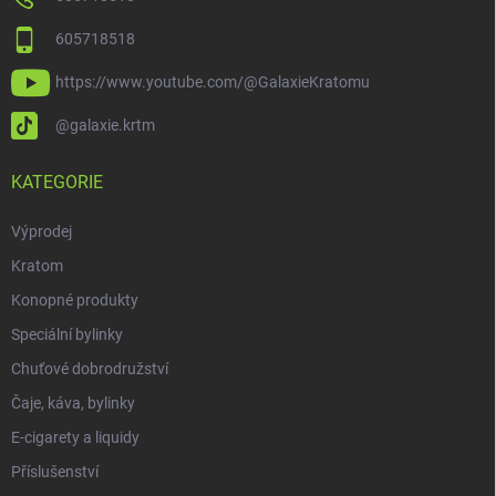
605718518
https://www.youtube.com/@GalaxieKratomu
@galaxie.krtm
KATEGORIE
Výprodej
Kratom
Konopné produkty
Speciální bylinky
Chuťové dobrodružství
Čaje, káva, bylinky
E-cigarety a liquidy
Příslušenství