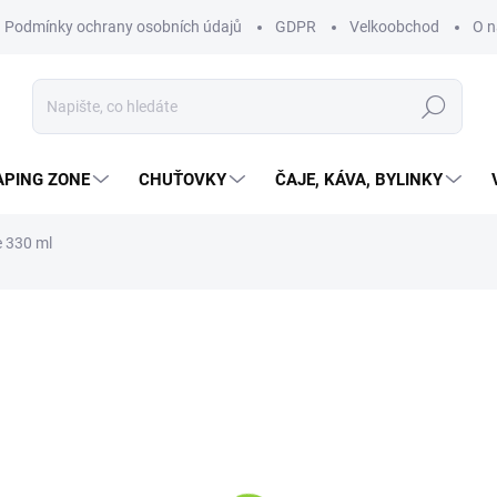
Podmínky ochrany osobních údajů
GDPR
Velkoobchod
O n
Hledat
APING ZONE
CHUŤOVKY
ČAJE, KÁVA, BYLINKY
e 330 ml
ní
49 Kč
40,50 Kč bez DPH
14,85 Kč / 100 ml
SKLADEM
(>10 KS)
MŮŽEME DORUČIT DO:
11.8.2