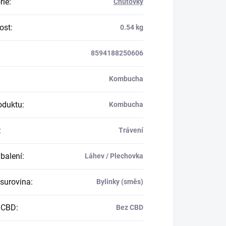
rie
:
Chuťovky
ost
:
0.54 kg
8594188250606
Kombucha
oduktu
:
Kombucha
:
Trávení
balení
:
Láhev / Plechovka
 surovina
:
Bylinky (směs)
 CBD
:
Bez CBD