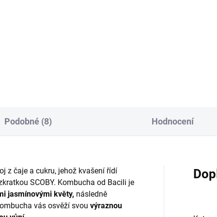
Do košíku
lli Matcha Lemon je BIO
Citronáda s velkým C.Vyrobe
mentovaná limonáda z bio
bio sicilských citronů, jemně
lských citronů s probiotickými
doslazená jablečnou
turami. Jemně doslazená
šťávou.Použili jsme šťávu i ků
ze jablečnou šťávou — bez
citronů, díky kterým je limoná
aného cukru, umělých...
aromatická a...
Podobné (8)
Hodnocení
 z čaje a cukru, jehož kvašení řídí
Dop
 zkratkou SCOBY. Kombucha od Bacili je
mi jasmínovými květy,
následně
Kombucha vás osvěží svou
výraznou