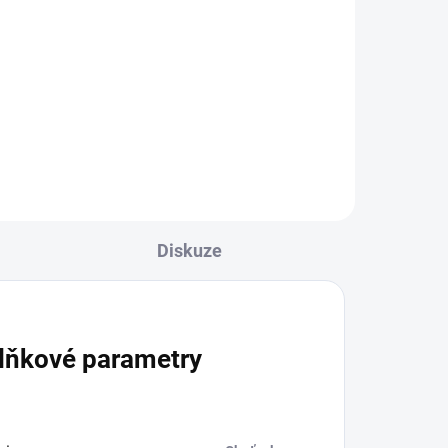
Do košíku
ná z
Matcha je jemný prášek z
mladých lístků zeleného čaje z
Japonska.My jsme z ní udělali
ru z
limonádu s bio mandarinkovou
da
šťávou ze Sicílie a dosladili jen
jablkem.
Diskuze
lňkové parametry