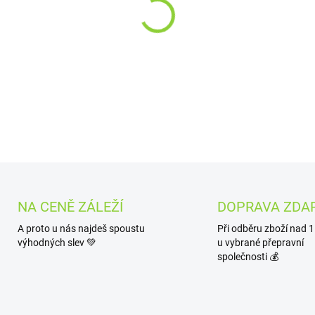
−
+
Bio fermentovaný nápoj se 
DETAILNÍ INFORMACE
NA CENĚ ZÁLEŽÍ
DOPRAVA ZDA
A proto u nás najdeš spoustu
Při odběru zboží nad 
výhodných slev 💚
u vybrané přepravní
společnosti 💰