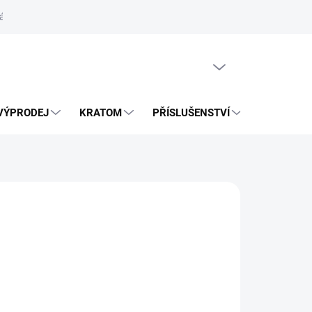
ás
Vrácení zásilky přes Zásilkovnu
PRÁZDNÝ KOŠÍK
VÝPRODEJ
KRATOM
PŘÍSLUŠENSTVÍ
BLOG
026
MOŽNOSTI DORUČENÍ