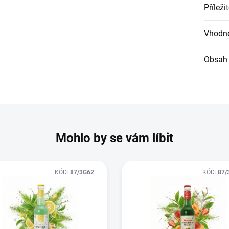
Příleži
Vhodné
Obsah 
Mohlo by se vám líbit
KÓD:
87/3G62
KÓD:
87/