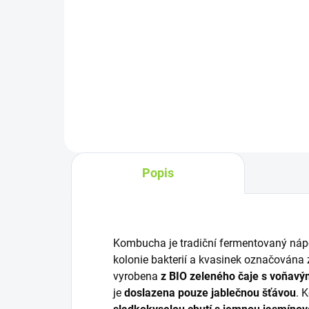
Do košíku
Baci
Bio fermentovaný nápoj se
fer
zeleným čajem maté.
sici
kul
pou
přid
Popis
Kombucha je tradiční fermentovaný nápoj
kolonie bakterií a kvasinek označována
vyrobena
z BIO zeleného čaje s voňavý
je
doslazena pouze jablečnou šťávou
. 