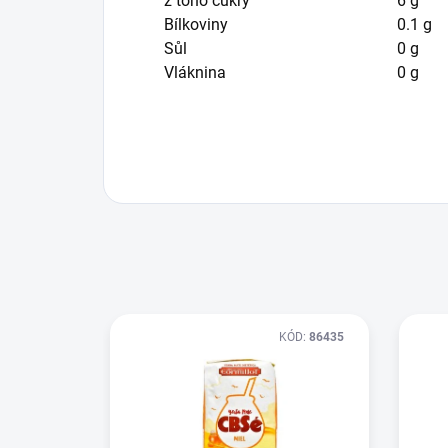
z toho cukry
6
g
Bílkoviny
0.1
g
Sůl
0
g
Vláknina
0
g
KÓD:
86435