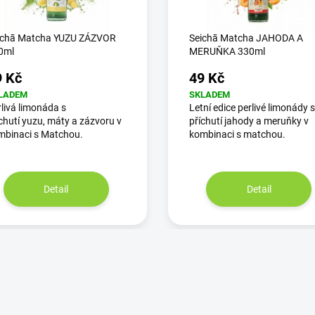
ichā Matcha YUZU ZÁZVOR
Seichā Matcha JAHODA A
0ml
MERUŇKA 330ml
9 Kč
49 Kč
LADEM
SKLADEM
livá limonáda s
Letní edice perlivé limonády s
chutí yuzu, máty a zázvoru v
příchutí jahody a meruňky v
mbinaci s Matchou.
kombinaci s matchou.
Detail
Detail