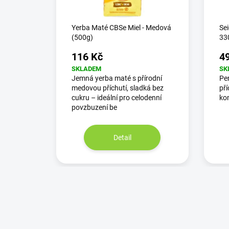
Yerba Maté CBSe Miel - Medová
Se
(500g)
33
116 Kč
4
SKLADEM
SK
Jemná yerba maté s přírodní
Per
medovou příchutí, sladká bez
pří
cukru – ideální pro celodenní
ko
povzbuzení be
Detail