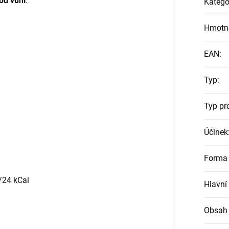
ou vůní
.
Katego
Hmotn
EAN
:
Typ
:
Typ pr
Účinek
Forma 
/24
kCal
Hlavní
Obsah