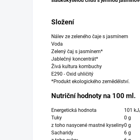
sladkokyselou chutí s jemnou jasmínov
Složení
Nálev ze zeleného čaje s jasmínem
Voda
Zelený čaj s jasmínem*
Jablečný koncentrát*
Živá kultura kombuchy
E290
-
Oxid uhličitý
*Produkt ekologického zemědělství.
Nutriční hodnoty na 100 ml.
Energetická hodnota
101
kJ
Tuky
0
g
z toho nasycené mastné kyseliny
0
g
Sacharidy
6
g