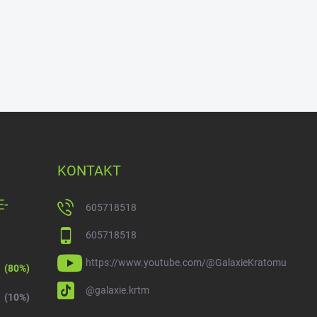
KONTAKT
E-
605718518
605718518
https://www.youtube.com/@GalaxieKratomu
(80%)
@galaxie.krtm
(10%)