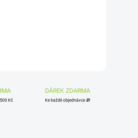
Přidat do košíku
zeleným čajem a jasmínem.
ZEPTAT SE
HLÍDAT
RMA
DÁREK ZDARMA
1500 Kč
Ke každé objednávce 🎁