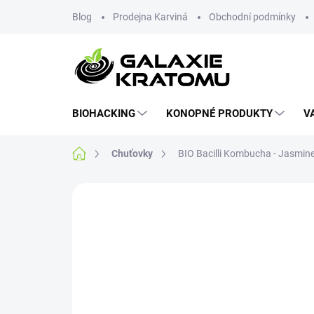
Blog
Prodejna Karviná
Obchodní podmínky
BIOHACKING
KONOPNÉ PRODUKTY
V
Chuťovky
BIO Bacilli Kombucha - Jasmin
Neohodnoceno
Podrobnosti hodnoce