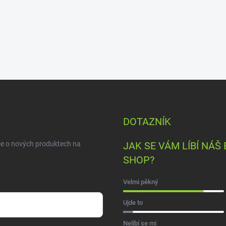
DOTAZNÍK
ce o nových produktech na
JAK SE VÁM LÍBÍ NÁŠ 
SHOP?
Velmi pěkný
Ujde to
Nelíbí se mi