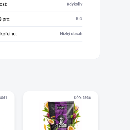
tost
:
Kdykoliv
 pro
:
BIO
kofeinu
:
Nízký obsah
3G61
KÓD:
3936