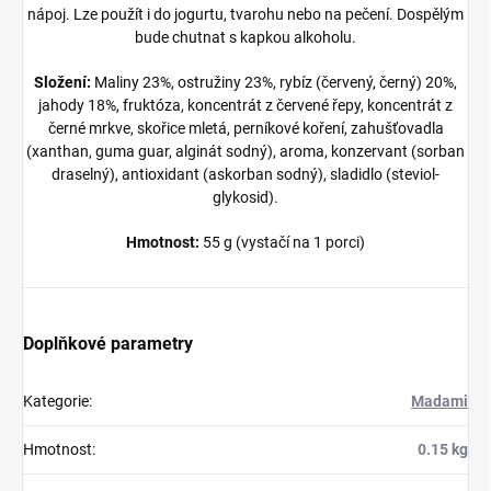
nápoj. Lze použít i do jogurtu, tvarohu nebo na pečení. Dospělým
bude chutnat s kapkou alkoholu.
Složení:
Maliny 23%, ostružiny 23%, rybíz (červený, černý) 20%,
jahody 18%, fruktóza, koncentrát z červené řepy, koncentrát z
černé mrkve, skořice mletá, perníkové koření, zahušťovadla
(xanthan, guma guar, alginát sodný), aroma, konzervant (sorban
draselný), antioxidant (askorban sodný), sladidlo (steviol-
glykosid).
Hmotnost:
55 g (vystačí na 1 porci)
Doplňkové parametry
Kategorie
:
Madami
Hmotnost
:
0.15 kg