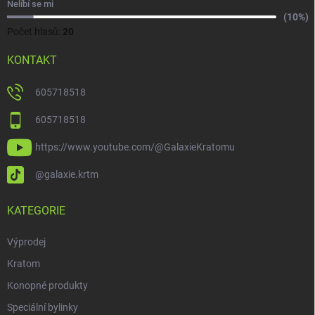
Nelíbí se mi
(10%)
Počet hlasů:
20
KONTAKT
605718518
605718518
https://www.youtube.com/@GalaxieKratomu
@galaxie.krtm
KATEGORIE
Výprodej
Kratom
Konopné produkty
Speciální bylinky