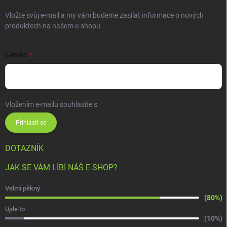
Vložte svůj e-mail a my vám budeme zasílat informace o nových
produktech na našem e-shopu.
E-MAIL
Vložením e-mailu souhlasíte s
podmínkami ochrany osobních údajů
Přihlásit se
DOTAZNÍK
JAK SE VÁM LÍBÍ NÁŠ E-SHOP?
Velmi pěkný
(80%)
Ujde to
(10%)