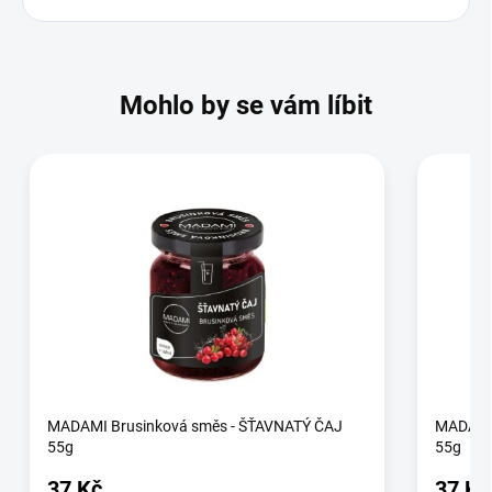
Mohlo by se vám líbit
MADAMI Brusinková směs - ŠŤAVNATÝ ČAJ
MADAMI 
55g
55g
37 Kč
37 Kč