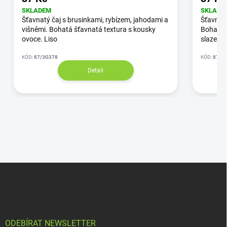
SKLADEM
SKLADE
Šťavnatý čaj s brusinkami, rybízem, jahodami a
Šťavnatý
višněmi. Bohatá šťavnatá textura s kousky
Bohatá š
ovoce. Liso
slazený 
KÓD:
87/3G378
KÓD:
87/3
Detail
ODEBÍRAT NEWSLETTER