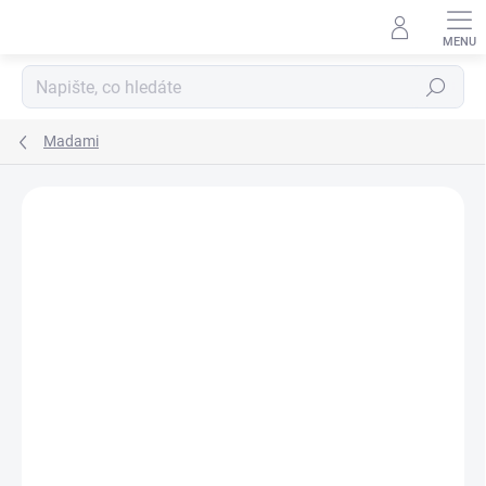
Hledat
Madami
Podrobnosti hodnocení
Neohodnoceno
ZNAČKA:
MADAMI