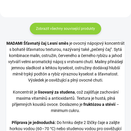
Zobrazit všechny související produkty
MADAMI Šťavnatý čaj Lesní směs
je ovocný nápojový koncentrát
s bohatě šťavnatou texturou, nazývaný také „pečený čaj". Sytá
kombinace malin, ostružin, červeného a černého rybízu a jahod
vytváří velmi aromatický nápoj s vrstvami chutí. Maliny přinášejí
jemnou sladkost a lehkou kyselost, ostružiny dodávají hlubší
mírně trpký podtón a rybíz výraznou kyselost a šťavnatost.
Výsledek je osvěžující a plný ovocné chuti.
Koncentrát je
lisovaný za studena
, což zajišťuje zachování
maxima vitamínů a antioxidantů. Textura je hustá, plná
příjemných kousků ovoce. Doslazeno je
fruktózou a stévií
–
minimum cukru.
Příprava je jednoduchá:
Do hrnku dejte 2 lžičky čaje a zalijte
horkou vodou (60–70 °C) nebo studenou vodou pro osvěžující