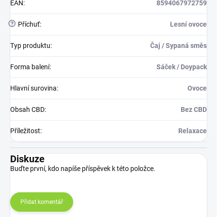
EAN
:
8594067972759
?
Příchuť
:
Lesní ovoce
Typ produktu
:
Čaj / Sypaná směs
Forma balení
:
Sáček / Doypack
Hlavní surovina
:
Ovoce
Obsah CBD
:
Bez CBD
Příležitost
:
Relaxace
Diskuze
Buďte první, kdo napíše příspěvek k této položce.
Přidat komentář