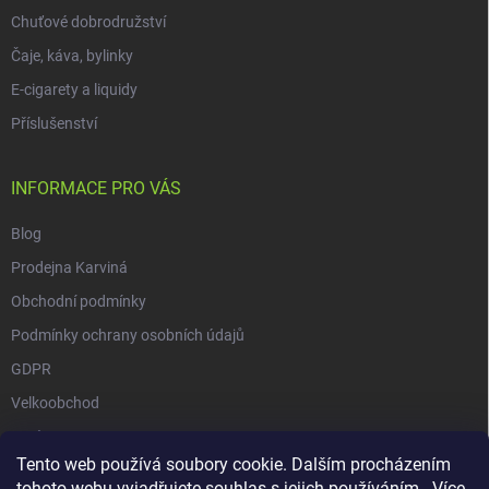
Chuťové dobrodružství
Čaje, káva, bylinky
E-cigarety a liquidy
Příslušenství
INFORMACE PRO VÁS
Blog
Prodejna Karviná
Obchodní podmínky
Podmínky ochrany osobních údajů
GDPR
Velkoobchod
O nás
Tento web používá soubory cookie. Dalším procházením
Vrácení zásilky přes Zásilkovnu
tohoto webu vyjadřujete souhlas s jejich používáním.. Více