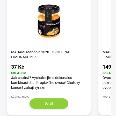
MADAMI Mango a Yuzu - OVOCE NA
MADAMI 
LIMONÁDU 60g
LIMONÁ
37 Kč
149 K
SKLADEM
SKLADE
Jak chutná? Vychutnejte si dokonalou
Ovocný 
kombinaci chutí tropického ovoce! Chuťový
cukru. N
koncert zahájí výrazn
ovoce a
KÓD:
87/3G297
KÓD:
87/3
Detail