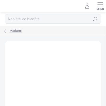
Hledat
Madami
Podrobnosti hodnocení
Neohodnoceno
ZNAČKA:
MADAMI