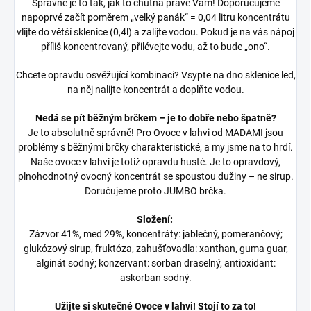
Správně je to tak, jak to chutná právě Vám! Doporučujeme
napoprvé začít poměrem „velký panák“ = 0,04 litru koncentrátu
vlijte do větší sklenice (0,4l) a zalijte vodou. Pokud je na vás nápoj
příliš koncentrovaný, přilévejte vodu, až to bude „ono“.
Chcete opravdu osvěžující kombinaci? Vsypte na dno sklenice led,
na něj nalijte koncentrát a doplňte vodou.
Nedá se pít běžným brčkem – je to dobře nebo špatně?
Je to absolutně správně! Pro Ovoce v lahvi od MADAMI jsou
problémy s běžnými brčky charakteristické, a my jsme na to hrdí.
Naše ovoce v lahvi je totiž opravdu husté. Je to opravdový,
plnohodnotný ovocný koncentrát se spoustou dužiny – ne sirup.
Doručujeme proto JUMBO brčka.
Složení:
Zázvor 41%, med 29%, koncentráty: jablečný, pomerančový;
glukózový sirup, fruktóza, zahušťovadla: xanthan, guma guar,
alginát sodný; konzervant: sorban draselný, antioxidant:
askorban sodný.
Užijte si skutečné Ovoce v lahvi! Stojí to za to!