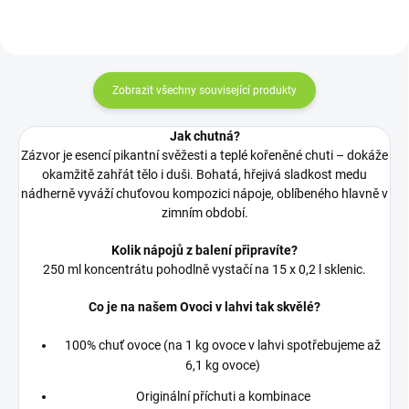
Zobrazit všechny související produkty
Jak chutná?
Zázvor je esencí pikantní svěžesti a teplé kořeněné chuti – dokáže
okamžitě zahřát tělo i duši. Bohatá, hřejivá sladkost medu
nádherně vyváží chuťovou kompozici nápoje, oblíbeného hlavně v
zimním období.
Kolik nápojů z balení připravíte?
250 ml koncentrátu pohodlně vystačí na 15 x 0,2 l sklenic.
Co je na našem Ovoci v lahvi tak skvělé?
100% chuť ovoce (na 1 kg ovoce v lahvi spotřebujeme až
6,1 kg ovoce)
Originální příchuti a kombinace