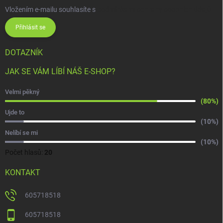
Vložením e-mailu souhlasíte s
podmínkami ochrany osobních údajů
Přihlásit se
DOTAZNÍK
JAK SE VÁM LÍBÍ NÁŠ E-SHOP?
Velmi pěkný
(80%)
Ujde to
(10%)
Nelíbí se mi
(10%)
Počet hlasů:
20
KONTAKT
605718518
605718518