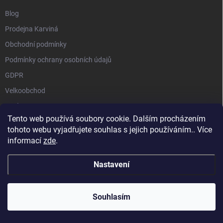
Blog
Prodejna Karviná
Obchodní podmínky
Podmínky ochrany osobních údajů
GDPR
Velkoobchod
O nás
Tento web používá soubory cookie. Dalším procházením
Vrácení zásilky přes Zásilkovnu
tohoto webu vyjadřujete souhlas s jejich používáním.. Více
informací
zde
.
Nastavení
Copyright 2026
GALAXIE KRATOMU
. Všechna práva vyhrazena.
Souhlasím
Vytvořil Shoptet
Používáme
ověření věku Adulto