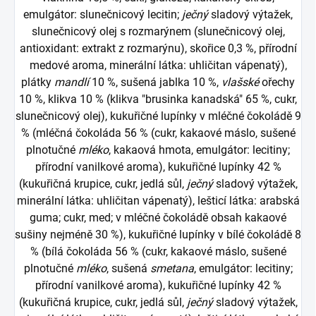
emulgátor: slunečnicový lecitin;
ječný
sladový výtažek,
slunečnicový olej s rozmarýnem (slunečnicový olej,
antioxidant: extrakt z rozmarýnu), skořice 0,3 %, přírodní
medové aroma, minerální látka: uhličitan vápenatý),
plátky
mandlí
10 %, sušená jablka 10 %,
vlašské
ořechy
10 %, klikva 10 % (klikva "brusinka kanadská" 65 %, cukr,
slunečnicový olej), kukuřičné lupínky v mléčné čokoládě 9
% (mléčná čokoláda 56 % (cukr, kakaové máslo, sušené
plnotučné
mléko
, kakaová hmota, emulgátor: lecitiny;
přírodní vanilkové aroma), kukuřičné lupínky 42 %
(kukuřičná krupice, cukr, jedlá sůl,
ječný
sladový výtažek,
minerální látka: uhličitan vápenatý), lešticí látka: arabská
guma; cukr, med; v mléčné čokoládě obsah kakaové
sušiny nejméně 30 %), kukuřičné lupínky v bílé čokoládě 8
% (bílá čokoláda 56 % (cukr, kakaové máslo, sušené
plnotučné
mléko
, sušená
smetana
, emulgátor: lecitiny;
přírodní vanilkové aroma), kukuřičné lupínky 42 %
(kukuřičná krupice, cukr, jedlá sůl,
ječný
sladový výtažek,