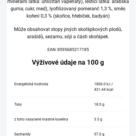
minerální látka: uhličitan vápenatý), lešticí látka: arabská
guma; cukr, med), lyofilizovaný pomeranč 1,3 %, směs
koření 0,3 % (skořice, hřebíček, badyán)
Může obsahovat stopy jiných skořápkových plodů,
arašídů, sezamu, sóji a části skořápek.
EAN:
8595685217185
Výživové údaje na 100 g
Energetická hodnota
1806.0 kJ /
431.44 kcal
Tuky
18.0 g
z toho nasycené mastné kyseliny
3.5 g
Sacharidy
57.0 g