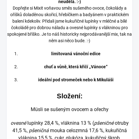
neudělá. :-)
Dopřejte si Mixit voňavou směs sušeného ovoce, čokolády a
oříšků doladěnou skořicí, hřebíčkem a badyánem v praktickém
balení kdekoliv. Přidali jsme kukuřičné lupínky v mléčné a bílé
čokoládě pro dobrou náladu a ovesné lupínky s vlákninou pro
spokojené bříško. Je to náš historicky nejprodávanější mix, tak na
něm asi něco bude. :-)
limitovaná vánoční edice
chuť a vůně, která křičí „Vánoce“
ideální pod stromeček nebo k Mikuláši
Složení:
Müsli se sušeným ovocem a ořechy
ovesné
lupínky 28,4 %, vláknina 13 % (
pšeničné
otruby
41,5 %,
pšeničná
mouka celozrnná 17,6 %, kukuřičná
vláknina 15,5 %, cukr, glukóza, kukuřičný škrob,