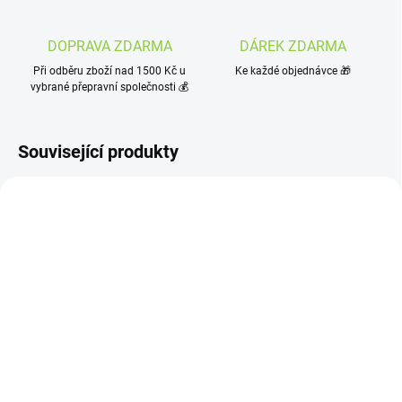
DOPRAVA ZDARMA
DÁREK ZDARMA
Při odběru zboží nad 1500 Kč u
Ke každé objednávce 🎁
vybrané přepravní společnosti 💰
Související produkty
OBJEDNÁNO
SKLADEM
(>10 KS)
EREBOS HONEY - Herbal
EREBOS BITTER - Herbal
Energy 250ml
Energy 250ml