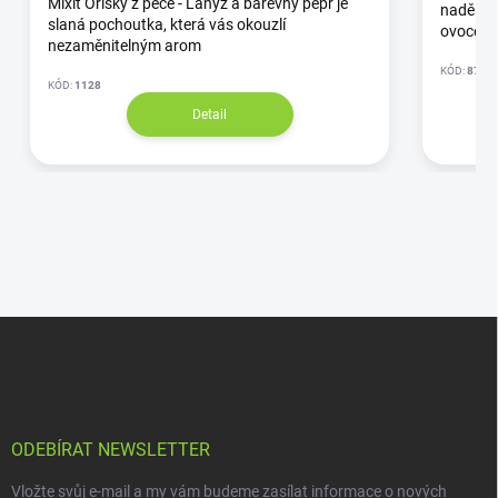
Mixit Oříšky z pece - Lanýž a barevný pepř je
nadělení
slaná pochoutka, která vás okouzlí
ovoce a
nezaměnitelným arom
KÓD:
87/3
KÓD:
1128
Detail
ODEBÍRAT NEWSLETTER
Vložte svůj e-mail a my vám budeme zasílat informace o nových