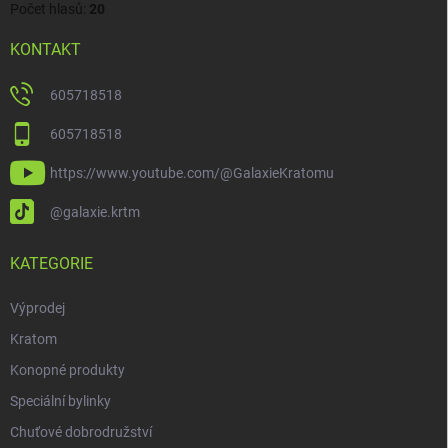
Počet hlasů:
20
KONTAKT
605718518
605718518
https://www.youtube.com/@GalaxieKratomu
@galaxie.krtm
KATEGORIE
Výprodej
Kratom
Konopné produkty
Speciální bylinky
Chuťové dobrodružství