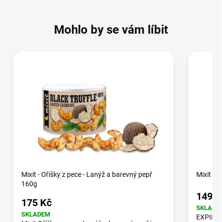
Mohlo by se vám líbit
Mixit - Oříšky z pece - Lanýž a barevný pepř
Mixit - 
160g
149 K
175 Kč
SKLADE
SKLADEM
EXPIRAC