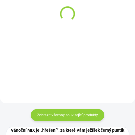
59 Kč
59 Kč
48,76 Kč bez DPH
48,76 Kč bez DPH
23,60 Kč / 100 ml
23,60 Kč / 100 ml
Detail
Do košíku
Medové probuzení Erebos Honey
Hořká vzpruha Erebos Bitter je
je verze s medem, která příjemně
přesně ta hořká zkušenost, kterou
sladce chutná a je také nejsladší
si v každodenním shonu
ze všech variant. Potěší tak
vychutnáte rádi. Výjimečné
všechny milovníky tohoto
složení se speciálními bylinami a
sladkého včelího klenotu....
kořením dodává nápoji...
Zobrazit všechny související produkty
Vánoční MIX je „hřešení“, za které Vám ježíšek černý puntík