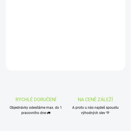
−
+
Přidat do košíku
EXPIRACE 25.5.2026!
Limitovaná vánoční Mixit edice chutného a voňavého mixu, který
nabudí vánoční atmosféru každé adventní ráno!
DETAILNÍ INFORMACE
ZEPTAT SE
HLÍDAT
RYCHLÉ DORUČENÍ
NA CENĚ ZÁLEŽÍ
Objednávky odesíláme max. do 1
A proto u nás najdeš spoustu
pracovního dne 🚛
výhodných slev 💚