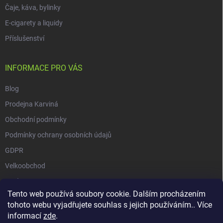
Čaje, káva, bylinky
E-cigarety a liquidy
Příslušenství
INFORMACE PRO VÁS
Blog
Prodejna Karviná
Obchodní podmínky
Podmínky ochrany osobních údajů
GDPR
Velkoobchod
O nás
Tento web používá soubory cookie. Dalším procházením
Vrácení zásilky přes Zásilkovnu
tohoto webu vyjadřujete souhlas s jejich používáním.. Více
informací
zde
.