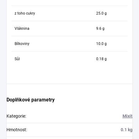
z toho cukry
25.0 g
Vláknina
9.6 g
Bílkoviny
10.0 g
Sůl
0.18 g
Doplňkové parametry
Kategorie
:
Mixit
Hmotnost
:
0.1 kg