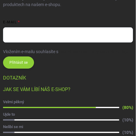
produktech na našem e-shopu.
E-MAIL
Vložením e-mailu souhlasíte s
podmínkami ochrany osobních údajů
Přihlásit se
DOTAZNÍK
JAK SE VÁM LÍBÍ NÁŠ E-SHOP?
Velmi pěkný
(80%)
Ujde to
(10%)
Nelíbí se mi
(10%)