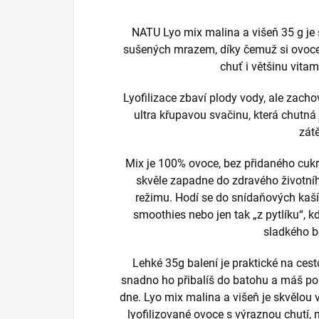
NATU Lyo mix malina a višeň 35 g je 
sušených mrazem, díky čemuž si ovoce
chuť i většinu vita
Lyofilizace zbaví plody vody, ale zacho
ultra křupavou svačinu, která chutná
zát
Mix je 100% ovoce, bez přidaného cukr
skvěle zapadne do zdravého životního
režimu. Hodí se do snídaňových kaší,
smoothies nebo jen tak „z pytlíku“, k
sladkého b
Lehké 35g balení je praktické na cest
snadno ho přibalíš do batohu a máš po
dne. Lyo mix malina a višeň je skvělou v
lyofilizované ovoce s výraznou chut