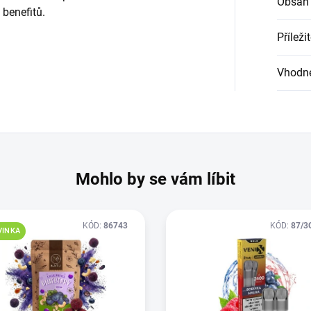
Obsah
 benefitů.
Příleži
Vhodné
Mohlo by se vám líbit
KÓD:
86743
KÓD:
87/3
VINKA