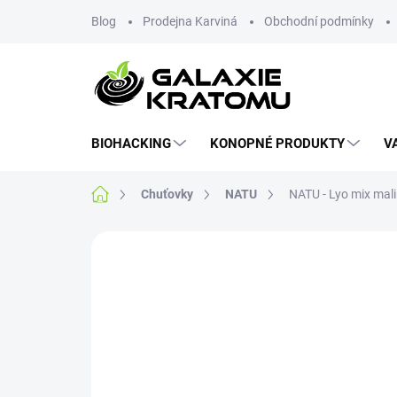
Blog
Prodejna Karviná
Obchodní podmínky
BIOHACKING
KONOPNÉ PRODUKTY
V
Chuťovky
NATU
NATU - Lyo mix mali
Neohodnoceno
Podrobnosti hodnoce
NOVINKA