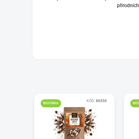
přírodních
KÓD:
86550
NOVINKA
NO