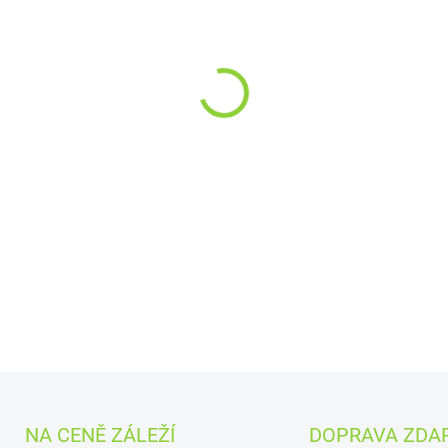
MŮŽEME DORUČIT DO:
11.8.2
−
+
Křupavý Lyo mix malina a 
intenzivní chutí malin, višn
Ideální jako zdravá svačina,
pořádnou 
DETAILNÍ INFORMACE
NA CENĚ ZÁLEŽÍ
DOPRAVA ZDA