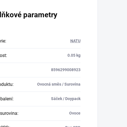
lňkové parametry
rie
:
NATU
ost
:
0.05 kg
8596299008923
oduktu
:
Ovocná směs / Surovina
balení
:
Sáček / Doypack
 surovina
:
Ovoce