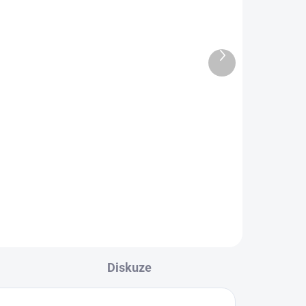
ml
49 Kč
40,50 Kč bez DPH
14,85 Kč / 100 ml
Do košíku
la?
ěkde
Matcha je jemný prášek z
mladých lístků zeleného čaje z
uše
Japonska.My jsme z ní udělali
limonádu s bio mandarinkovou
šťávou ze Sicílie a dosladili jen
jablkem.
Diskuze