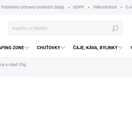
Podmínky ochrany osobních údajů
GDPR
Velkoobchod
O n
Hledat
APING ZONE
CHUŤOVKY
ČAJE, KÁVA, BYLINKY
na a višeň 35g
ní
86 Kč
76,79 Kč bez DPH
245,71 Kč / 100 g
SKLADEM
(5 KS)