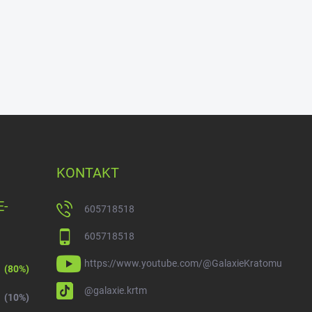
KONTAKT
E-
605718518
605718518
https://www.youtube.com/@GalaxieKratomu
(80%)
@galaxie.krtm
(10%)