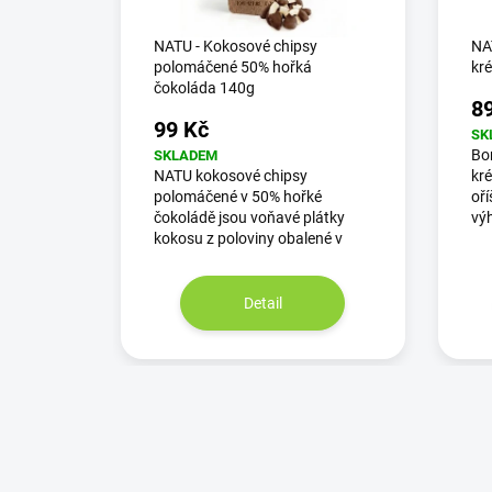
NATU - Kokosové chipsy
NAT
polomáčené 50% hořká
kr
čokoláda 140g
8
99 Kč
SK
Bor
SKLADEM
NATU kokosové chipsy
kr
polomáčené v 50% hořké
oří
čokoládě jsou voňavé plátky
výh
kokosu z poloviny obalené v
Detail