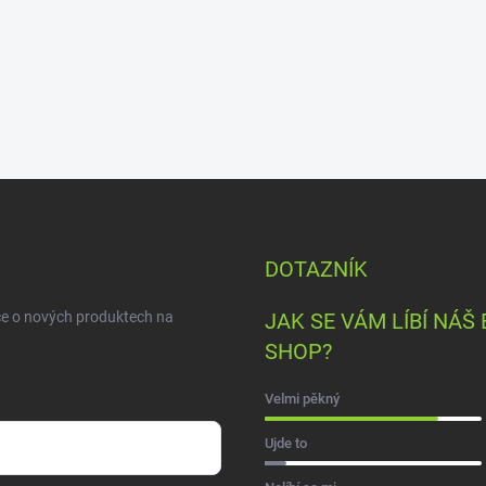
DOTAZNÍK
ce o nových produktech na
JAK SE VÁM LÍBÍ NÁŠ 
SHOP?
Velmi pěkný
Ujde to