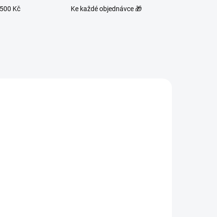
1500 Kč
Ke každé objednávce 🎁
G278
10034
ADEM
SKLADEM
0 KS)
(>10 KS)
BIO Bacilli limonáda -
Clementine Matcha 330