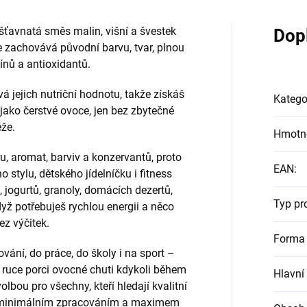
šťavnatá směs malin, višní a švestek
Dop
 zachovává původní barvu, tvar, plnou
mínů a antioxidantů.
vá jejich nutriční hodnotu, takže získáš
Katego
 jako čerstvé ovoce, jen bez zbytečné
ěže.
Hmotn
u, aromat, barviv a konzervantů, proto
EAN
:
 stylu, dětského jídelníčku i fitness
 jogurtů, granoly, domácích dezertů,
Typ pr
dyž potřebuješ rychlou energii a něco
ez výčitek.
Forma 
ování, do práce, do školy i na sport –
 ruce porci ovocné chuti kdykoli během
Hlavní
olbou pro všechny, kteří hledají kvalitní
í, minimálním zpracováním a maximem