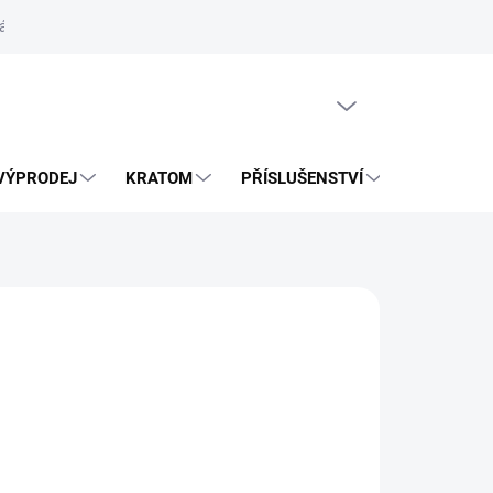
ás
Vrácení zásilky přes Zásilkovnu
PRÁZDNÝ KOŠÍK
VÝPRODEJ
KRATOM
PŘÍSLUŠENSTVÍ
BLOG