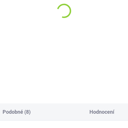
9 Kč
59 Kč
,40 Kč bez DPH
52,68 Kč bez DPH
 Kč / 100 g
17,88 Kč / 100 ml
Do košíku
Do košíku
pálili jsme pec a pořádně vám
Máš strach z propáleného hrd
pepřili! K pečení dozlatova a
Neměj! Síla téhle Yeahrby je n
upava jsme zvolili mix kešu a
mezi zázvorovou sušenkou a
nových ořechů, které v naší
vylisovaným shotem. Jednod
i lahodně zkřehnou a každé
šlape tak akorát!
to je tak...
Podobné (8)
Hodnocení