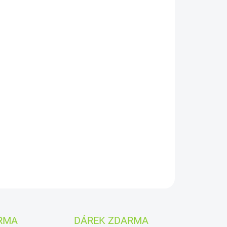
026
MOŽNOSTI DORUČENÍ
Přidat do košíku
višeň od NATU je směs mrazem sušeného ovoce s
í a švestek bez přidaného cukru a zbytečné chemie.
 do jogurtu, kaše, müsli nebo na cesty, když chceš
ovocnou chuť v lehkém balení.
ZEPTAT SE
HLÍDAT
RMA
DÁREK ZDARMA