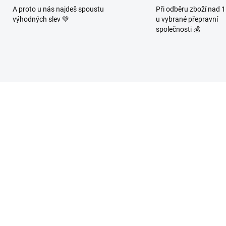
A proto u nás najdeš spoustu
Při odběru zboží nad 
výhodných slev 💚
u vybrané přepravní
společnosti 💰
1407
87/3
SKLADEM
SKL
(3 KS)
(>1
it - Oříšky z pece -
YEAHRBA GINGER &
ři druhy pepře 150g
LEMON PERLIVÁ