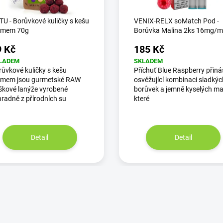
U - Borůvkové kuličky s kešu
VENIX-RELX soMatch Pod -
émem 70g
Borůvka Malina 2ks 16mg/m
9 Kč
185 Kč
LADEM
SKLADEM
ůvkové kuličky s kešu
Příchuť Blue Raspberry přiná
émem jsou gurmetské RAW
osvěžující kombinaci sladkýc
škové lanýže vyrobené
borůvek a jemně kyselých mal
radně z přírodních su
které
Detail
Detail