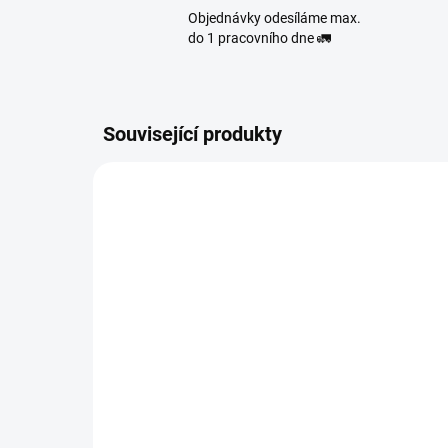
Objednávky odesíláme max.
do 1 pracovního dne 🚛
Související produkty
10051
SKLADEM
(>10 KS)
Mix
BIO Bacilli Kombucha -
čty