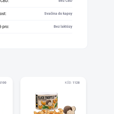
 CBD
:
Bez CBD
tost
:
Svačina do kapsy
 pro
:
Bez laktózy
G100
KÓD:
1128