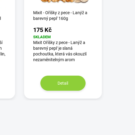
Mixit - Oříšky z pece - Lanýž a
l
barevný pepř 160g
175 Kč
SKLADEM
ší
Mixit Oříšky z pece - Lanýž a
h
barevný pepř je slaná
in,
pochoutka, která vás okouzlí
nezaměnitelným arom
Detail