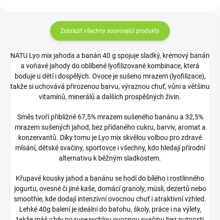
Zobrazit všechny související produkty
NATU Lyo mix jahoda a banán 40 g spojuje sladký, krémový banán
a voňavé jahody do oblíbené lyofilizované kombinace, která
boduje u dětí i dospělých. Ovoce je sušeno mrazem (lyofilizace),
takže si uchovává přirozenou barvu, výraznou chuť, vůni a většinu
vitamínů, minerálů a dalších prospěšných živin.
Směs tvoří přibližně 67,5% mrazem sušeného banánu a 32,5%
mrazem sušených jahod, bez přidaného cukru, barviv, aromat a
konzervantů. Díky tomu je Lyo mix skvělou volbou pro zdravé
mlsání, dětské svačiny, sportovce i všechny, kdo hledají přírodní
alternativu k běžným sladkostem.
Křupavé kousky jahod a banánu se hodí do bílého i rostlinného
jogurtu, ovesné či jiné kaše, domácí granoly, müsli, dezertů nebo
smoothie, kde dodají intenzivní ovocnou chuť i atraktivní vzhled.
Lehké 40g balení je ideální do batohu, školy, práce i na výlety,
takže máš vždy po ruce rychlou ovocnou svačinu bez nutnosti