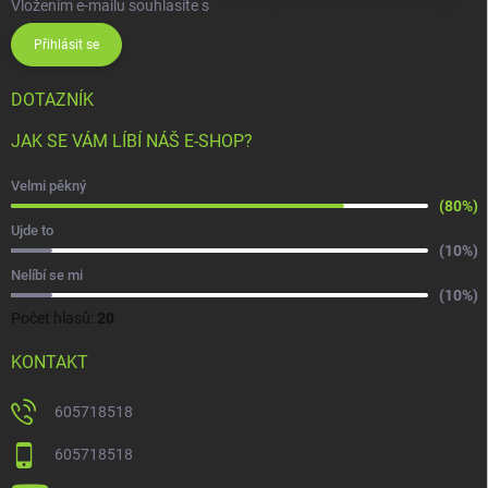
Vložením e-mailu souhlasíte s
podmínkami ochrany osobních údajů
Přihlásit se
DOTAZNÍK
JAK SE VÁM LÍBÍ NÁŠ E-SHOP?
Velmi pěkný
(80%)
Ujde to
(10%)
Nelíbí se mi
(10%)
Počet hlasů:
20
KONTAKT
605718518
605718518