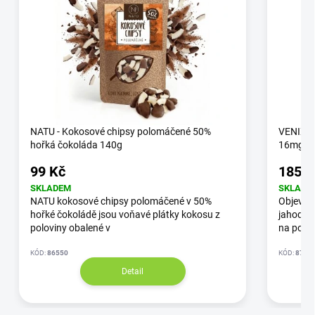
NATU - Kokosové chipsy polomáčené 50%
VENIX-R
hořká čokoláda 140g
16mg/m
99 Kč
185 K
SKLADEM
SKLADE
NATU kokosové chipsy polomáčené v 50%
Objev p
hořké čokoládě jsou voňavé plátky kokosu z
jahoda-k
poloviny obalené v
na pod a
KÓD:
86550
KÓD:
87/3
Detail