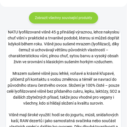
Zobrazit všechny související produkty
NATU lyofilizované višně 45 g přinášejí výraznou, lehce nakyslou
chuť višní v praktické a trvanlivé podobě, kterou si můžeš dopřát
kdykoli během roku. Višně jsou sušené mrazem (lyofilizací), díky
čemuž si uchovávají většinu původních vlastností –
charakteristickou vůni, plnou chuť, sytou barvu a vysoký obsah
živin ve srovnání s klasickým sušením horkým vzduchem.
Mrazem sušené višně jsou lehké, voňavé a krásně křupavé,
přičemž při kontaktu s vodou změknou a téměř se navrací do
původního stavu čerstvého ovoce. Složení je 100% čisté – pouze
celé lyofilizované višně bez přidaného cukru, lepku, laktózy, SO2 a
dalších zbytečných přísad, takže jsou vhodné pro vegany i
všechny, kdo si hlídají složení a kvalitu surovin.
Višně mají široké využití: hodí se do jogurtu, müsli, snídaňových
kaší, RAW dezertů i jako samostatná svačinka nebo součást
vlastních směsí s dalším lyo ovocem. Díky dlouhé trvanlivosti a