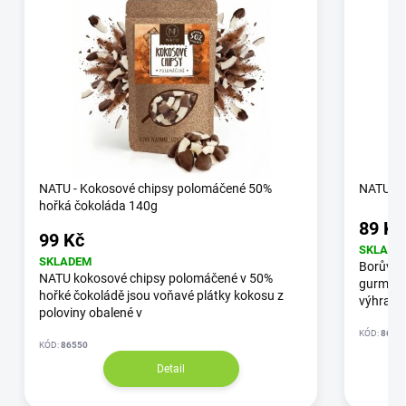
NATU - Kokosové chipsy polomáčené 50%
NATU - 
hořká čokoláda 140g
89 Kč
99 Kč
SKLADE
SKLADEM
Borůvko
NATU kokosové chipsy polomáčené v 50%
gurmets
hořké čokoládě jsou voňavé plátky kokosu z
výhradně
poloviny obalené v
KÓD:
8674
KÓD:
86550
Detail