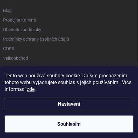
Blog
Prodejna Karviná
Obchodní podmínky
Podmínky ochrany osobních údajů
GDPR
Velkoobchod
O nás
Tento web používá soubory cookie. Dalším procházením
Vrácení zásilky přes Zásilkovnu
tohoto webu vyjadřujete souhlas s jejich používáním.. Více
informací
zde
.
Nastavení
Copyright 2026
GALAXIE KRATOMU
. Všechna práva vyhrazena.
Souhlasím
Vytvořil Shoptet
Používáme
ověření věku Adulto