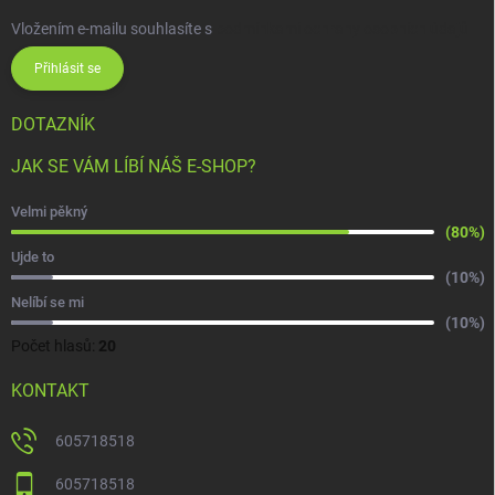
Vložením e-mailu souhlasíte s
podmínkami ochrany osobních údajů
Přihlásit se
DOTAZNÍK
JAK SE VÁM LÍBÍ NÁŠ E-SHOP?
Velmi pěkný
(80%)
Ujde to
(10%)
Nelíbí se mi
(10%)
Počet hlasů:
20
KONTAKT
605718518
605718518