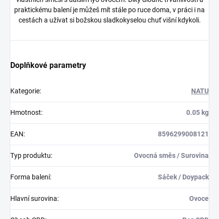
praktickému balení je můžeš mít stále po ruce doma, v práci i na
cestách a užívat si božskou sladkokyselou chuť višní kdykoli.
Doplňkové parametry
Kategorie
:
NATU
Hmotnost
:
0.05 kg
EAN
:
8596299008121
Typ produktu
:
Ovocná směs / Surovina
Forma balení
:
Sáček / Doypack
Hlavní surovina
:
Ovoce