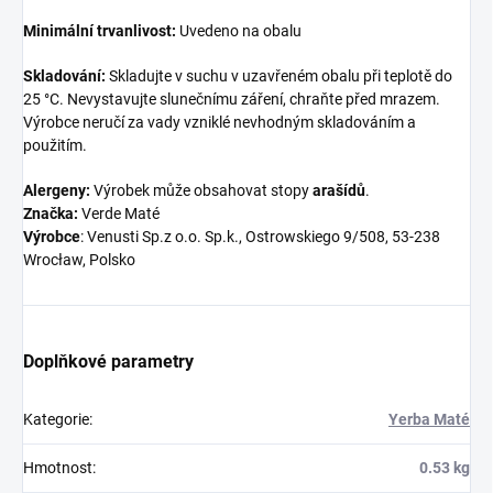
Minimální trvanlivost:
Uvedeno na obalu
Skladování:
Skladujte v suchu v uzavřeném obalu při teplotě do
25 °C. Nevystavujte slunečnímu záření, chraňte před mrazem.
Výrobce neručí za vady vzniklé nevhodným skladováním a
použitím.
Alergeny:
Výrobek může obsahovat stopy
arašídů
.
Značka:
Verde Maté
Výrobce
: Venusti Sp.z o.o. Sp.k., Ostrowskiego 9/508, 53-238
Wrocław, Polsko
Doplňkové parametry
Kategorie
:
Yerba Maté
Hmotnost
:
0.53 kg