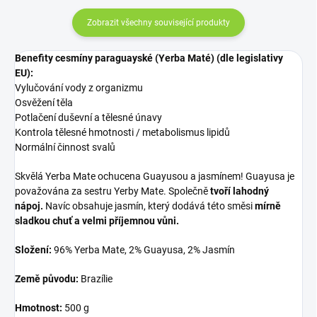
Zobrazit všechny související produkty
Benefity cesmíny paraguayské (Yerba Maté) (dle legislativy
EU):
Vylučování vody z organizmu
Osvěžení těla
Potlačení duševní a tělesné únavy
Kontrola tělesné hmotnosti / metabolismus lipidů
Normální činnost svalů
Skvělá Yerba Mate ochucena Guayusou a jasmínem! Guayusa je
považována za sestru Yerby Mate. Společně
tvoří lahodný
nápoj.
Navíc obsahuje jasmín, který dodává této směsi
mírně
sladkou chuť a velmi příjemnou vůni.
Složení:
96% Yerba Mate, 2% Guayusa, 2% Jasmín
Země původu:
Brazílie
Hmotnost:
500 g