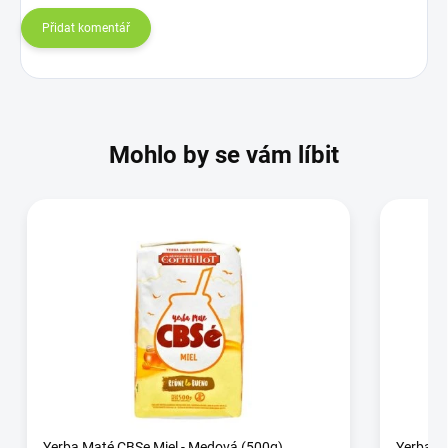
Přidat komentář
Mohlo by se vám líbit
Yerba Maté CBSe Miel - Medová (500g)
Yerba M