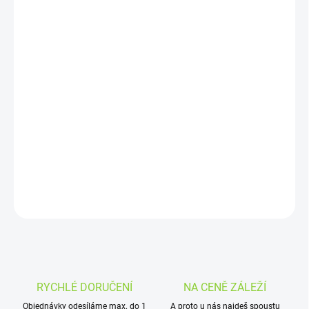
−
+
Přidat do košíku
Skvělá Yerba Mate
ochucena Guayusou a jasmínem
!
Guayusa je považována za sestru Yerby Mate. Společně
tvoří
lahodný nápoj.
Navíc obsahuje
jasmín pro zpříjemnění
chuti.
Tento produkt je jeden z předních výrobků Yerba Mate dostupných
na trhu!
DETAILNÍ INFORMACE
ZEPTAT SE
HLÍDAT
RYCHLÉ DORUČENÍ
NA CENĚ ZÁLEŽÍ
Objednávky odesíláme max. do 1
A proto u nás najdeš spoustu