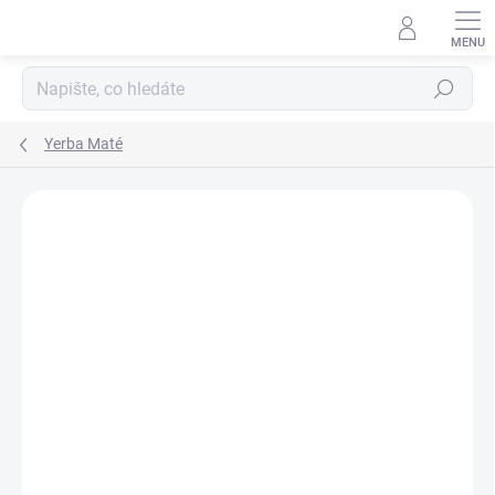
Hledat
Yerba Maté
Podrobnosti hodnocení
Neohodnoceno