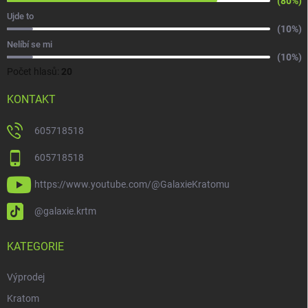
(80%)
Ujde to
(10%)
Nelíbí se mi
(10%)
Počet hlasů:
20
KONTAKT
605718518
605718518
https://www.youtube.com/@GalaxieKratomu
@galaxie.krtm
KATEGORIE
Výprodej
Kratom