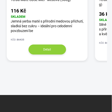
g)
116 Kč
36 Kč
SKLADEM
SKLADE
Jemná yerba maté s přírodní medovou příchutí,
Silně po
sladká bez cukru – ideální pro celodenní
s přírod
povzbuzení be
a květy
KÓD:
86435
KÓD:
8644
Detail