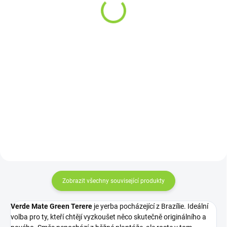
34,82 Kč bez DPH
133,04 Kč bez DPH
130 Kč / 100 g
298 Kč / 100 g
Detail
Detail
Bio Matcha Tea shake s vůní a
Obsažené byliny mají příznivý vliv
chutí po meruňkách
na celkovou odolnost organismu.
doporučujeme pít ráno místo
Působí příznivě na normální
kávy nebo jako svačinu. Sladká
činnost dýchací a močové
chuť v bio kvalitě, bez palmového
soustavy. Hojně zastoupený
tuku, bez lepku, bez
rakytník je významným...
rafinovaného...
Zobrazit všechny související produkty
Verde Mate Green Terere
je yerba pocházející z Brazílie. Ideální
volba pro ty, kteří chtějí vyzkoušet něco skutečně originálního a