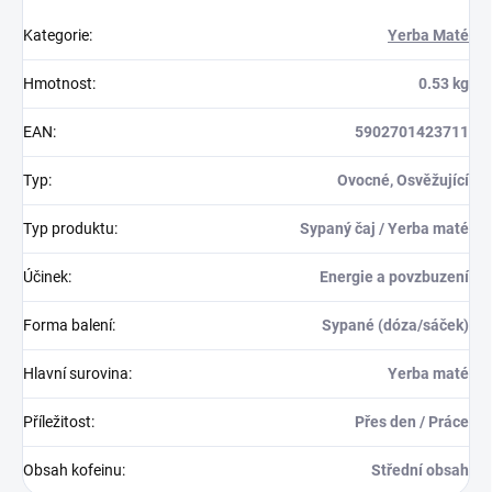
Kategorie
:
Yerba Maté
Hmotnost
:
0.53 kg
EAN
:
5902701423711
Typ
:
Ovocné, Osvěžující
Typ produktu
:
Sypaný čaj / Yerba maté
Účinek
:
Energie a povzbuzení
Forma balení
:
Sypané (dóza/sáček)
Hlavní surovina
:
Yerba maté
Příležitost
:
Přes den / Práce
Obsah kofeinu
:
Střední obsah