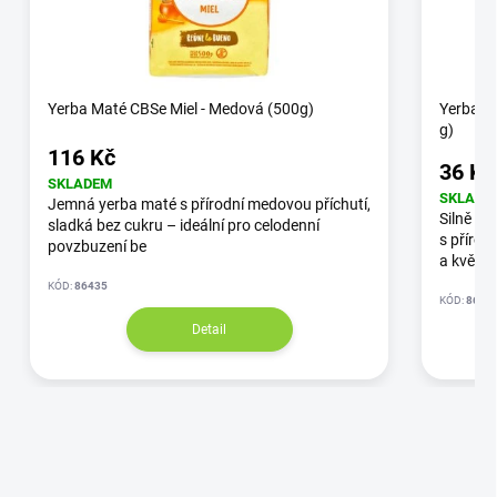
Yerba Maté CBSe Miel - Medová (500g)
Yerba M
g)
116 Kč
36 Kč
SKLADEM
SKLADE
Jemná yerba maté s přírodní medovou příchutí,
Silně po
sladká bez cukru – ideální pro celodenní
s přírod
povzbuzení be
a květy
KÓD:
86435
KÓD:
8644
Detail