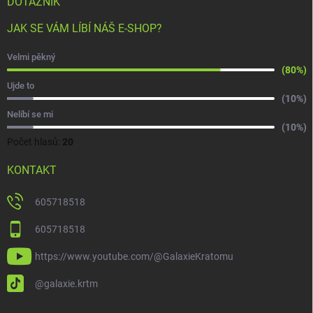
DOTAZNÍK
JAK SE VÁM LÍBÍ NÁŠ E-SHOP?
Velmi pěkný
(80%)
Ujde to
(10%)
Nelíbí se mi
(10%)
Počet hlasů:
20
KONTAKT
605718518
605718518
https://www.youtube.com/@GalaxieKratomu
@galaxie.krtm