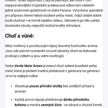
nového. Směs nepochází z běžné plantáže, ale roste v tom
nejopravdovějším tropickém pralese pod odborným vedením
jedné soukromé společnosti ve státě Paraná. Vytvořena speciálně
pro přípravu tereré neboli studené yerby maté, i když stejně dobře
bude chutnat i ve formě teplého nálevu. Sáhnete-li po této yerbě,
dostanete záruku nejvyšší možné kvality stimulace.
Chuť a vůně:
Silný rostlinný a povzbuzující nápoj zbavený kouřového aroma.
Jsou zde patrné rozmanité ovocné akcenty, které se dokonale
prolínají s celkem a jsou velmi osvěžující.
Yerba
Verde Mate Green
je esencí chuti zelené brazilské yerby
maté, která je plodem tradice předávané z generace na generaci.
Je to ta nejlepší volba!
Obsahuje
pouze přírodní složky
bez umělých přísad a
aromat.
Každá porce nápoje představuje
dávku přírodního
kofeinu
a mnoha
cenných živin
- ve zdravé a chutné formě.