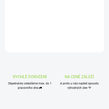
−
+
Přidat do košíku
Verde Mate Green Terere je ovocná yerba maté z Brazílie.
Jedinečné složení je určeno ke konzumaci za studena a poskytuje
vynikající osvěžující účinek. Lze ji samozřejmě pít i teplou.
DETAILNÍ INFORMACE
ZEPTAT SE
HLÍDAT
RYCHLÉ DORUČENÍ
NA CENĚ ZÁLEŽÍ
Objednávky odesíláme max. do 1
A proto u nás najdeš spoustu
pracovního dne 🚛
výhodných slev 💚