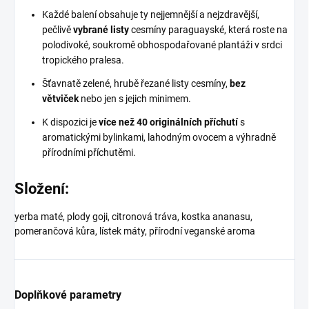
Každé balení obsahuje ty nejjemnější a nejzdravější,
pečlivě
vybrané listy
cesmíny paraguayské, která roste na
polodivoké, soukromě obhospodařované plantáži v srdci
tropického pralesa.
Šťavnatě zelené, hrubě řezané listy cesmíny,
bez
větviček
nebo jen s jejich minimem.
K dispozici je
více než 40 originálních příchutí
s
aromatickými bylinkami, lahodným ovocem a výhradně
přírodními příchutěmi.
Složení:
yerba maté, plody goji, citronová tráva, kostka ananasu,
pomerančová kůra, lístek máty, přírodní veganské aroma
Doplňkové parametry