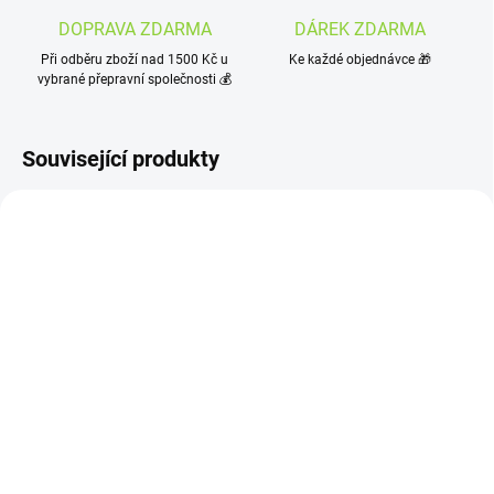
DOPRAVA ZDARMA
DÁREK ZDARMA
Při odběru zboží nad 1500 Kč u
Ke každé objednávce 🎁
vybrané přepravní společnosti 💰
Související produkty
OBJEDNÁNO
OBJEDNÁNO
BIO MATCHA TEA
Cannor Bylinná směs na
SHAKE MERUŇKOVÝ 30
podporu imunity -
G
KONOPÍ A ECHINACEA
50g
39 Kč
149 Kč