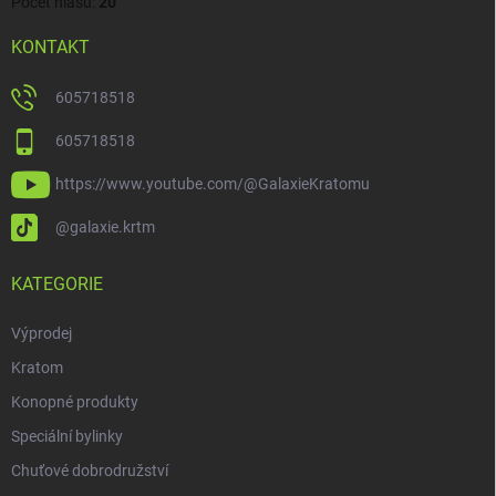
Počet hlasů:
20
KONTAKT
605718518
605718518
https://www.youtube.com/@GalaxieKratomu
@galaxie.krtm
KATEGORIE
Výprodej
Kratom
Konopné produkty
Speciální bylinky
Chuťové dobrodružství