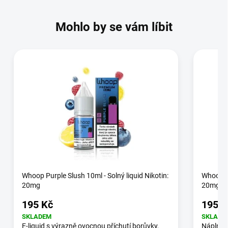
Mohlo by se vám líbit
Whoop Purple Slush 10ml - Solný liquid Nikotin:
Whoop Bl
20mg
20mg
195 Kč
195 K
SKLADEM
SKLADE
E-liquid s výrazně ovocnou příchutí borůvky,
Náplně 