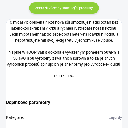
Zobrazit všechny související produkty
Čím dál víc oblíbená nikotinová sůl umožňuje hladší potah bez
jakéhokoli škrábání v krku a rychlejší vstřebatelnost nikotinu.
Jedním potahem tak do sebe dostanete větší dávku nikotinu a
nepotřebujete mít svoji e-cigaretu v jednom kuse v puse.
Náplně WHOOP Salt s dokonale vyváženým poměrem 50%PG a
50%VG jsou vyrobeny z kvalitních surovin a to za přísných
výrobních procesů splňujících přísné normy pro výrobce e-liquidů.
POUZE 18+
Doplňkové parametry
Kategorie
:
Liquidy