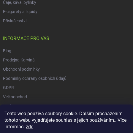
Čaje, káva, bylinky
E-cigarety a liquidy
Příslušenství
INFORMACE PRO VÁS
Blog
Prodejna Karviná
Obchodní podmínky
Podmínky ochrany osobních údajů
GDPR
Velkoobchod
O nás
Tento web používá soubory cookie. Dalším procházením
Vrácení zásilky přes Zásilkovnu
tohoto webu vyjadřujete souhlas s jejich používáním.. Více
informací
zde
.