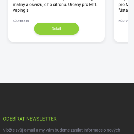
maliny a osvěžujícího citronu. Určený pro MTL
pro MTL 
vaping s
"ústa - p
KÓD:
86446
KÓD:
9971
Detail
ODEBÍRAT NEWSLETTER
Vložte svůj e-mail a my vám budeme zasílat informace o nových