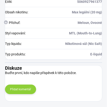
EAN
:
5060927961377
Obsah nikotinu
:
Max legální (20 mg)
?
Příchuť
:
Meloun, Ovocné
Styl vapování
:
MTL (Mouth-to-Lung)
Typ liquidu
:
Nikotinová sůl (Nic Salt)
Typ produktu
:
E-liquid
Diskuze
Buďte první, kdo napíše příspěvek k této položce.
Přidat komentář