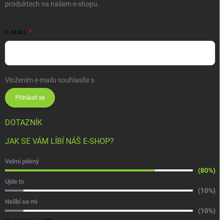
produktech na našem e-shopu.
E-MAIL
Vložením e-mailu souhlasíte s
podmínkami ochrany osobních údajů
Přihlásit se
DOTAZNÍK
JAK SE VÁM LÍBÍ NÁŠ E-SHOP?
Velmi pěkný
(80%)
Ujde to
(10%)
Nelíbí se mi
(10%)