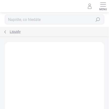
Hledat
Liquidy
Podrobnosti hodnocení
Neohodnoceno
ZNAČKA:
WHOOP