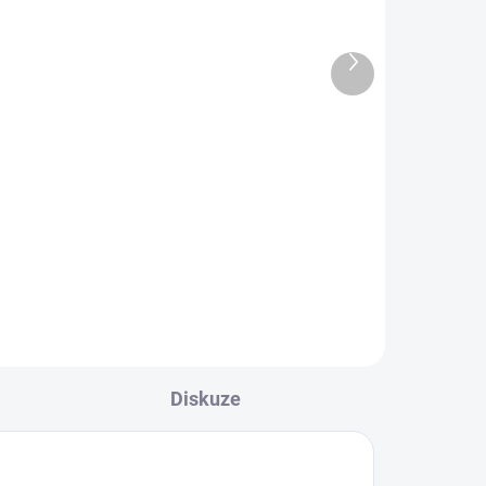
0,25 l - Energy Drink
35 Kč
31,25 Kč bez DPH
14 Kč / 100 ml
Do košíku
Konopný energizující nápoj, který
nace
rozhodně nakopne!
,
Diskuze