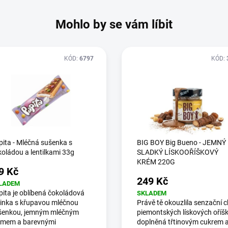
Mohlo by se vám líbit
KÓD:
6797
KÓD:
ita - Mléčná sušenka s
BIG BOY Big Bueno - JEMNÝ
oládou a lentilkami 33g
SLADKÝ LÍSKOOŘÍŠKOVÝ
KRÉM 220G
9 Kč
249 Kč
LADEM
ita je oblíbená čokoládová
SKLADEM
činka s křupavou mléčnou
Právě tě okouzlila senzační 
šenkou, jemným mléčným
piemontských lískových oříš
émem a barevnými
doplněná třtinovým cukrem 