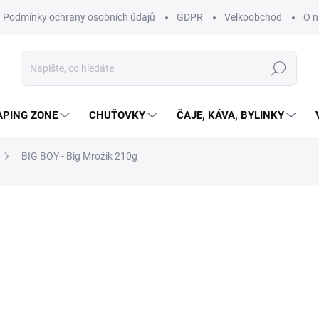
Podmínky ochrany osobních údajů
GDPR
Velkoobchod
O n
Hledat
APING ZONE
CHUŤOVKY
ČAJE, KÁVA, BYLINKY
BIG BOY - Big Mrožík 210g
ní
229 Kč
204,46 Kč bez DPH
109,05 Kč / 100 g
SKLADEM
(7 KS)