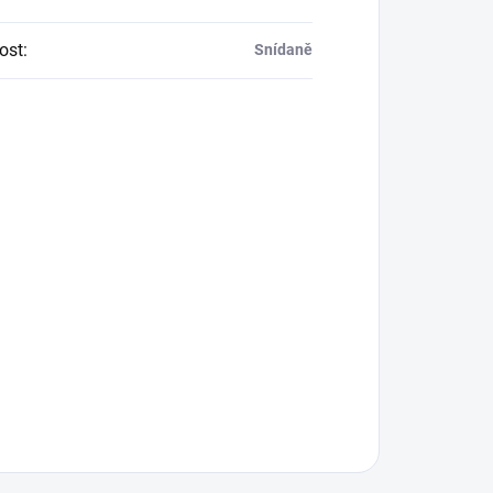
tost
:
Snídaně