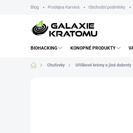
Blog
Prodejna Karviná
Obchodní podmínky
BIOHACKING
KONOPNÉ PRODUKTY
V
Chuťovky
Oříškové krémy a jiné dobroty
Neohodnoceno
Podrobnosti hodnoce
NOVINKA
TIP