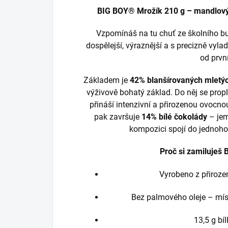
BIG BOY® Mrožík 210 g – mandlový
Vzpomínáš na tu chuť ze školního bu
dospělejší, výraznější a s precizně vyl
od první
Základem je
42% blanšírovaných mletý
výživově bohatý základ. Do něj se prop
přináší intenzivní a přirozenou ovocn
pak završuje
14% bílé čokolády
– jem
kompozici spojí do jednoh
Proč si zamiluješ
Vyrobeno z přiroze
Bez palmového oleje – mí
13,5 g bí