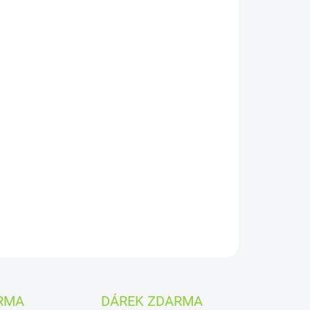
026
MOŽNOSTI DORUČENÍ
Přidat do košíku
a bílou čokoládou. BIG BOY® Mrožík je sladká
kompromisů – sametová, výrazná, 100% BIG BOY.
ZEPTAT SE
HLÍDAT
RMA
DÁREK ZDARMA