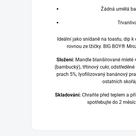
Žádná umělá bar
Trvanliv
Ideální jako snídaně na toastu, dip k
rovnou ze lžičky. BIG BOY® Mroží
Složení:
Mandle blanšírované mleté 4
(bambucký), třtinový cukr, odstředěné
prach 5%, lyofilizovaný banánový pr
ostatních skoř
Skladování:
Chraňte před teplem a p
spotřebujte do 2 měsíců