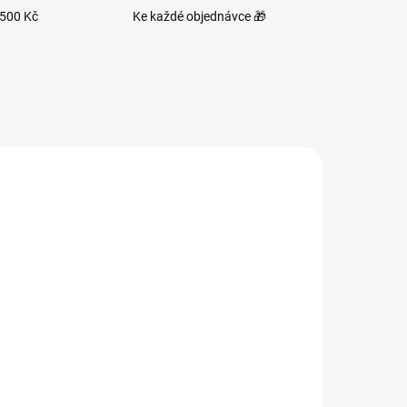
1500 Kč
Ke každé objednávce 🎁
1437
87/3G147
ADEM
SKLADEM
8 KS)
(>10 KS)
CANNABIS ENERGIZER