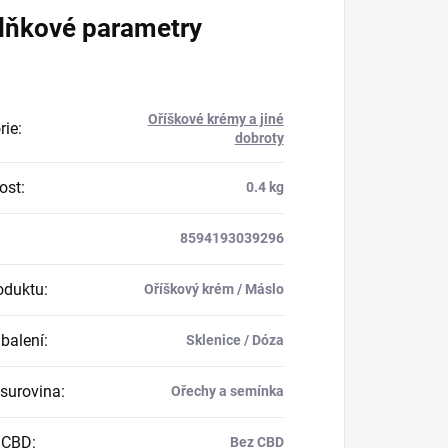
lňkové parametry
Oříškové krémy a jiné
rie
:
dobroty
ost
:
0.4 kg
8594193039296
oduktu
:
Oříškový krém / Máslo
balení
:
Sklenice / Dóza
 surovina
:
Ořechy a semínka
 CBD
:
Bez CBD