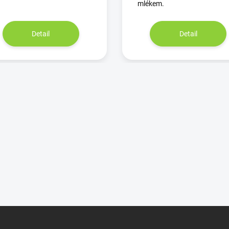
mlékem.
Detail
Detail