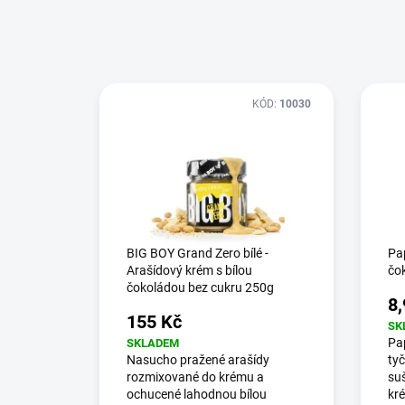
KÓD:
10030
BIG BOY Grand Zero bílé -
Pap
Arašídový krém s bílou
čok
čokoládou bez cukru 250g
8,
155 Kč
SK
Pap
SKLADEM
Nasucho pražené arašídy
ty
rozmixované do krému a
su
ochucené lahodnou bílou
kr