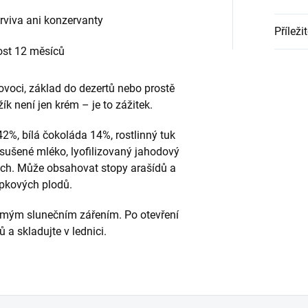
viva ani konzervanty
Příleži
ost 12 měsíců
 ovoci, základ do dezertů nebo prostě
k není jen krém – je to zážitek.
2%, bílá čokoláda 14%, rostlinný tuk
 sušené mléko, lyofilizovaný jahodový
ach. Může obsahovat stopy arašídů a
ápkových plodů.
římým slunečním zářením. Po otevření
 a skladujte v lednici.