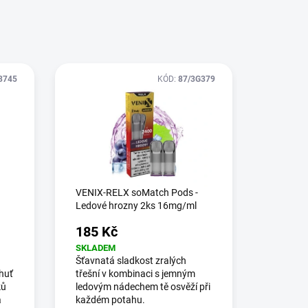
3745
KÓD:
87/3G379
VENIX-RELX soMatch Pods -
Ledové hrozny 2ks 16mg/ml
185 Kč
SKLADEM
Šťavnatá sladkost zralých
chuť
třešní v kombinaci s jemným
ků
ledovým nádechem tě osvěží při
a
každém potahu.