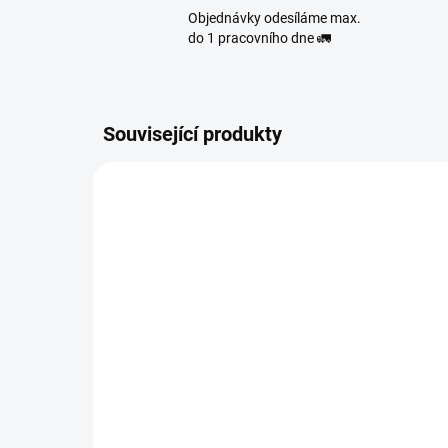
Objednávky odesíláme max.
do 1 pracovního dne 🚛
Související produkty
1293
SKLADEM
(>10 KS)
SoStoned Cannabis 0,33 l
BIO
- Energy Drink s CBD
Ja