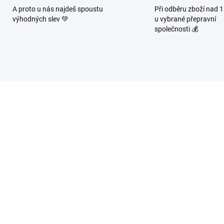
A proto u nás najdeš spoustu
Při odběru zboží nad 
výhodných slev 💚
u vybrané přepravní
společnosti 💰
10050
SKLADEM
SKL
(>10 KS)
(
 Bacilli Kombucha -
YEAHRBA MARACUJA
smine 330 ml
PERLIVÁ