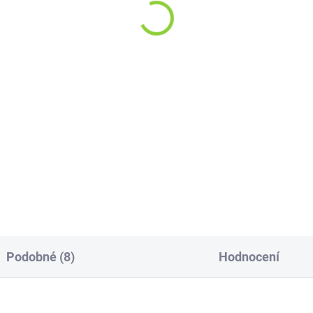
 Kč
59 Kč
50 Kč bez DPH
52,68 Kč bez DPH
5 Kč / 100 ml
17,88 Kč / 100 ml
Do košíku
Do košíku
 fermentovaný nápoj se
Z exotických krajin rovnou do
eným čajem a jasmínem.
tvýho oblíbenýho pití. Kombi
nasládlé a jemně nakyslé chuti
která extrémně funguyeah!
Podobné (8)
Hodnocení