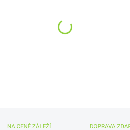
MŮŽEME DORUČIT DO:
11.8.2
−
+
Mandlový krém s jahodou 
nostalgická pochoutka bez 
DETAILNÍ INFORMACE
NA CENĚ ZÁLEŽÍ
DOPRAVA ZDA