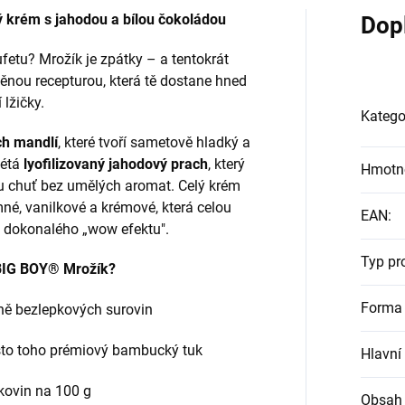
 krém s jahodou a bílou čokoládou
Dop
fetu? Mrožík je zpátky – a tentokrát
aděnou recepturou, která tě dostane hned
 lžičky.
Katego
ch mandlí
, které tvoří sametově hladký a
létá
lyofilizovaný jahodový prach
, který
Hmotn
ou chuť bez umělých aromat. Celý krém
né, vanilkové a krémové, která celou
EAN
:
o dokonalého „wow efektu".
Typ pr
 BIG BOY® Mrožík?
Forma 
ně bezlepkových surovin
sto toho prémiový bambucký tuk
Hlavní
lkovin na 100 g
Obsah