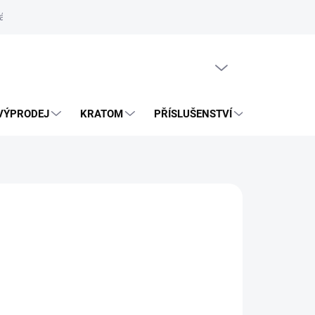
ás
Vrácení zásilky přes Zásilkovnu
PRÁZDNÝ KOŠÍK
VÝPRODEJ
KRATOM
PŘÍSLUŠENSTVÍ
BLOG