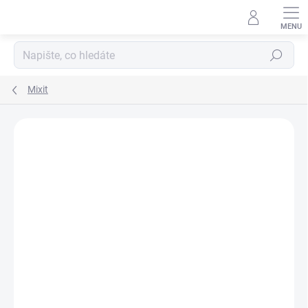
Hledat
Mixit
Podrobnosti hodnocení
Neohodnoceno