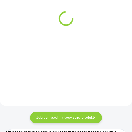
EREBOS KOMBUCHA
PERLIVÁ
400ml
59 Kč
59 Kč
52,68 Kč bez DPH
48,76 Kč bez DPH
17,88 Kč / 100 ml
14,75 Kč / 100 ml
Do košíku
Do košíku
Z exotických krajin rovnou do
tvýho oblíbenýho pití. Kombinace
Osvěžující bylinná kombucha,
nasládlé a jemně nakyslé chuti,
která povzbudí a harmonizuje.
která extrémně funguyeah!
Speciální novinka Erebos
Kombucha! To, co milujete z
Erebosu propojené s
pravděpodobně tou nejsilnější
kombuchou,...
Zobrazit všechny související produkty