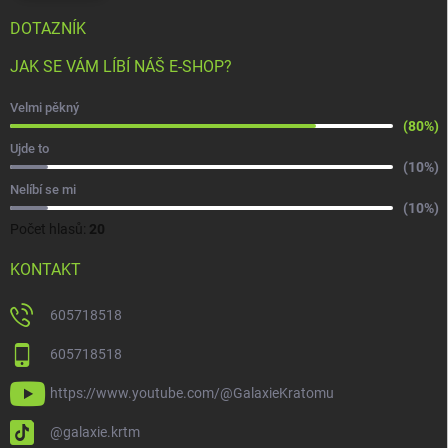
DOTAZNÍK
JAK SE VÁM LÍBÍ NÁŠ E-SHOP?
Velmi pěkný
(80%)
Ujde to
(10%)
Nelíbí se mi
(10%)
Počet hlasů:
20
KONTAKT
605718518
605718518
https://www.youtube.com/@GalaxieKratomu
@galaxie.krtm