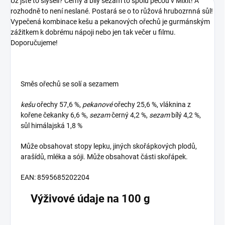
Už jste to slyšeli? Černý a bílý sezam to spolu pečou v Mixit! A
rozhodně to není neslané. Postará se o to růžová hrubozrnná sůl!
Vypečená kombinace kešu a pekanových ořechů je gurmánským
zážitkem k dobrému nápoji nebo jen tak večer u filmu.
Doporučujeme!
Směs ořechů se solí a sezamem
kešu
ořechy 57,6 %,
pekanové
ořechy 25,6 %, vláknina z
kořene čekanky 6,6 %,
sezam
černý 4,2 %,
sezam
bílý 4,2 %,
sůl himálajská 1,8 %
Může obsahovat stopy lepku, jiných skořápkových plodů,
arašídů, mléka a sóji. Může obsahovat části skořápek.
EAN: 8595685202204
Výživové údaje na 100 g