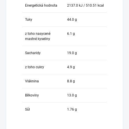
Energetická hodnota
2137.0 kJ / 510.51 kcal
Tuky
44.0 g
z toho nasycené
6.1 g
mastné kyseliny
Sacharidy
19.0 g
z toho cukry
4.9 g
Vláknina
8.8 g
Bílkoviny
13.0 g
Sůl
1.76 g