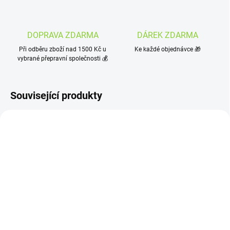
DOPRAVA ZDARMA
DÁREK ZDARMA
Při odběru zboží nad 1500 Kč u
Ke každé objednávce 🎁
vybrané přepravní společnosti 💰
Související produkty
SKLADEM
(>10 KS)
SKLADEM
(>10 KS)
YEAHRBA MARACUJA