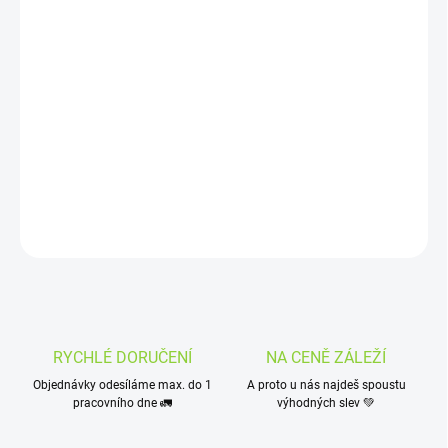
−
+
Přidat do košíku
Už jste to slyšeli? Černý a bílý sezam to spolu pečou v Mixit! A
rozhodně to není neslané. Postará se o to růžová hrubozrnná sůl!
Vypečená kombinace kešu a pekanových ořechů je gurmánským
zážitkem k dobrému nápoji nebo jen tak večer u filmu.
Doporučujeme!
DETAILNÍ INFORMACE
ZEPTAT SE
HLÍDAT
RYCHLÉ DORUČENÍ
NA CENĚ ZÁLEŽÍ
Objednávky odesíláme max. do 1
A proto u nás najdeš spoustu
pracovního dne 🚛
výhodných slev 💚