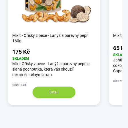
Mixit - Oříšky z pece - Lanýž a barevný pepř
Mixit - 
160g
65 Kč
175 Kč
SKLADE
SKLADEM
Jahůdky 
Mixit Oříšky z pece - Lanýž a barevný pepř je
čokoládě
slaná pochoutka, která vás okouzlí
Čapek.
nezaměnitelným arom
KÓD:
9980
KÓD:
1128
Detail