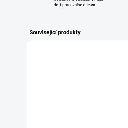
do 1 pracovního dne 🚛
Související produkty
86500
SKLADEM
(>10 KS)
Whoop Banana Bubble
Wh
Gum 10ml - Solný liquid
Sol
Nikotin: 20mg
20