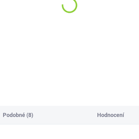
5 Kč
195 Kč
,16 Kč bez DPH
161,16 Kč bez DPH
0 Kč / 100 ml
1 950 Kč / 100 ml
Do košíku
Do košíku
i a Guava :-) Náplně WHOOP s
Pomeranč... Prostě skvělý
tinovou solí jsou vhodné pro
pomeranč. :-) Náplně WHOOP
vaping, tedy klasické
nikotinovou solí jsou vhodné 
ování stylem "ústa - plíce".
MTL vaping, tedy klasické
lépe vyniknou v podech a
šlukování stylem "ústa - plíce".
ických...
Nejlépe vyniknou v podech...
Podobné (8)
Hodnocení