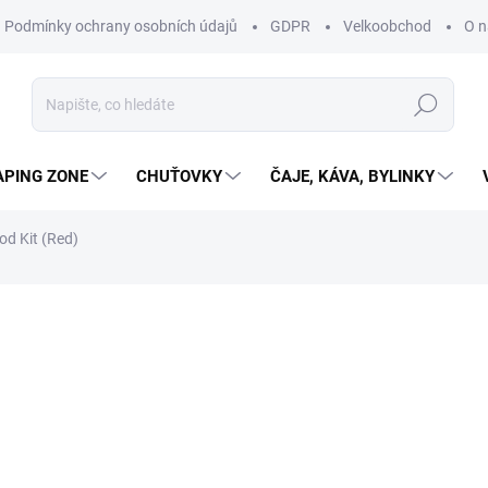
Podmínky ochrany osobních údajů
GDPR
Velkoobchod
O n
Hledat
APING ZONE
CHUŤOVKY
ČAJE, KÁVA, BYLINKY
d Kit (Red)
ní
ZNAČKA:
OXVA
399 Kč
339 Kč
280,17 Kč bez DPH
SKLADEM
(2 KS)
MŮŽEME DORUČIT DO:
10.8.2