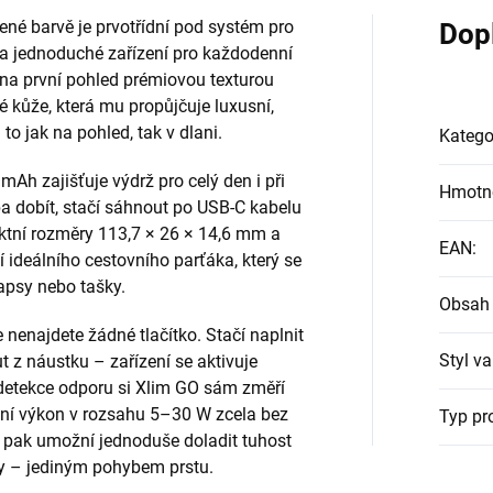
ené barvě je prvotřídní pod systém pro
Dop
é a jednoduché zařízení pro každodenní
 na první pohled prémiovou texturou
 kůže, která mu propůjčuje luxusní,
 to jak na pohled, tak v dlani.
Katego
mAh zajišťuje výdrž pro celý den i při
Hmotn
ba dobít, stačí sáhnout po USB-C kabelu
aktní rozměry 113,7 × 26 × 14,6 mm a
EAN
:
 ideálního cestovního parťáka, který se
apsy nebo tašky.
Obsah 
 nenajdete žádné tlačítko. Stačí naplnit
Styl v
ut z náustku – zařízení se aktivuje
í detekce odporu si Xlim GO sám změří
ální výkon v rozsahu 5–30 W zcela bez
Typ pr
w pak umožní jednoduše doladit tuhost
dy – jediným pohybem prstu.