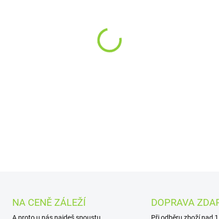
−
+
OXVA Xlim GO Pod Kit (Re
prémiovou texturou lepen
kompatibilitou
DETAILNÍ INFORMACE
NA CENĚ ZÁLEŽÍ
DOPRAVA ZDA
A proto u nás najdeš spoustu
Při odběru zboží nad 