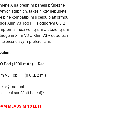
ísmene X na předním panelu průběžně
revných stupních, takže nikdy nebudete
e plně kompatibilní s celou platformou
ridge Xlim V3 Top Fill s odporem 0,8 Ω
kompromis mezi volnějším a utaženějším
tridgemi Xlim V2 a Xlim V3 v odporech
bíte přesně svým preferencím.
balení:
GO Pod (1000 mAh) – Red
m V3 Top Fill (0,8 Ω, 2 ml)
telský manuál
el není součástí balení)*
ÁM MLADŠÍM 18 LET!