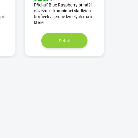
Příchuť Blue Raspberry přináší
osvěžující kombinaci sladkých
při
borůvek a jemně kyselých malin,
které
Detail