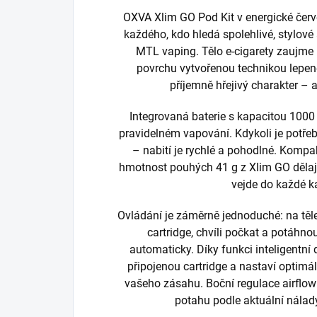
OXVA Xlim GO Pod Kit v energické červ
každého, kdo hledá spolehlivé, stylov
MTL vaping. Tělo e-cigarety zaujme
povrchu vytvořenou technikou lepené
příjemně hřejivý charakter – a
Integrovaná baterie s kapacitou 1000 
pravidelném vapování. Kdykoli je potře
– nabití je rychlé a pohodlné. Komp
hmotnost pouhých 41 g z Xlim GO dělají
vejde do každé k
Ovládání je záměrně jednoduché: na těle
cartridge, chvíli počkat a potáhno
automaticky. Díky funkci inteligentn
připojenou cartridge a nastaví optim
vašeho zásahu. Boční regulace airflo
potahu podle aktuální nála