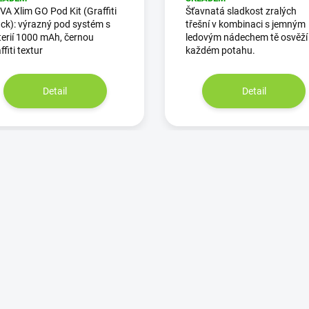
A Xlim GO Pod Kit (Graffiti
Šťavnatá sladkost zralých
ck): výrazný pod systém s
třešní v kombinaci s jemným
erií 1000 mAh, černou
ledovým nádechem tě osvěží 
ffiti textur
každém potahu.
Detail
Detail