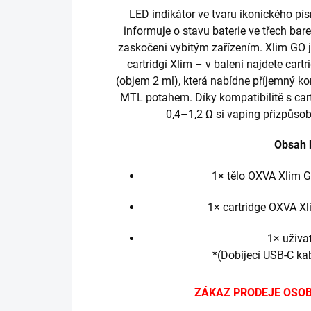
LED indikátor ve tvaru ikonického p
informuje o stavu baterie ve třech ba
zaskočeni vybitým zařízením. Xlim GO j
cartridgí Xlim – v balení najdete cart
(objem 2 ml), která nabídne příjemný 
MTL potahem. Díky kompatibilitě s car
0,4–1,2 Ω si vaping přizpůso
Obsah 
1× tělo OXVA Xlim 
1× cartridge OXVA Xli
1× uživa
*(Dobíjecí USB-C kab
ZÁKAZ PRODEJE OSOB