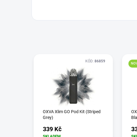
KÓD:
86859
NO
OXVA Xlim GO Pod Kit (Striped
OXV
Grey)
Bla
339 Kč
3
SKLADEM
SK