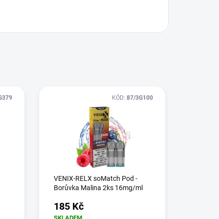
G379
KÓD:
87/3G100
VENIX-RELX soMatch Pod -
Borůvka Malina 2ks 16mg/ml
185 Kč
SKLADEM