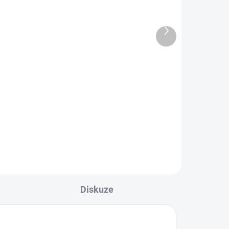
195 Kč
161,16 Kč bez DPH
1 950 Kč / 100 ml
Do košíku
Náplně WHOOP s nikotinovou solí
 s
jsou vhodné pro MTL vaping, tedy
pro
klasické šlukování stylem "ústa -
plíce". Nejlépe vyniknou v podech
a klasických e-cigaretách.
Diskuze