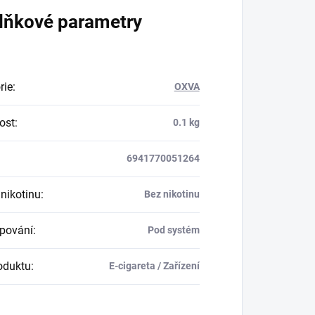
lňkové parametry
rie
:
OXVA
ost
:
0.1 kg
6941770051264
nikotinu
:
Bez nikotinu
apování
:
Pod systém
oduktu
:
E-cigareta / Zařízení