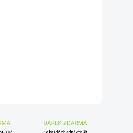
Přidat do košíku
d): kompaktní pod systém s baterií 1000 mAh,
é kůže, automatickým výkonem 5–30 W a plnou
 s platformou Xlim pro MTL vaping.
ZEPTAT SE
HLÍDAT
RMA
DÁREK ZDARMA
1500 Kč
Ke každé objednávce 🎁