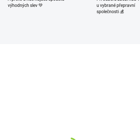
výhodných slev 💚
u vybrané přepravní
společnosti 💰
10025
1
SKLADEM
SKL
(6 KS)
(>1
oop Kiwi Guava 10ml -
Whoop Orange 10ml -
ný liquid Nikotin:
Solný liquid Nikotin:
mg
20mg