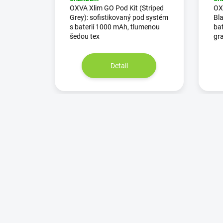
OXVA Xlim GO Pod Kit (Striped
OXV
Grey): sofistikovaný pod systém
Bla
s baterií 1000 mAh, tlumenou
bat
šedou tex
gra
Detail