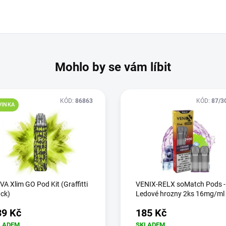
Mohlo by se vám líbit
KÓD:
86863
KÓD:
87/3
VINKA
A Xlim GO Pod Kit (Graffitti
VENIX-RELX soMatch Pods -
ck)
Ledové hrozny 2ks 16mg/ml
39 Kč
185 Kč
LADEM
SKLADEM