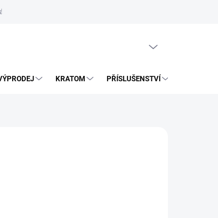
ás
Vrácení zásilky přes Zásilkovnu
PRÁZDNÝ KOŠÍK
VÝPRODEJ
KRATOM
PŘÍSLUŠENSTVÍ
BLOG
026
MOŽNOSTI DORUČENÍ